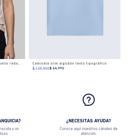
Camiseta estampado localizado cuello redondo para mujer
Camiseta slim algodón texto tipográfico
$ 129.900
$ 64.950
ANQUICIA?
¿NECESITAS AYUDA?
nocida y un
Conoce aquí nuestros canales de
toso.
atención.