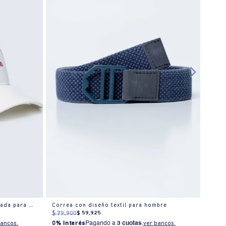
Gorra trucker bordados estructurada para hombre
Correa con diseño textil para hombre
Corre
$
79
.
900
$
59
.
925
$
79
.
bancos.
0% Interés
Pagando a
3 cuotas
.
ver bancos.
0% I