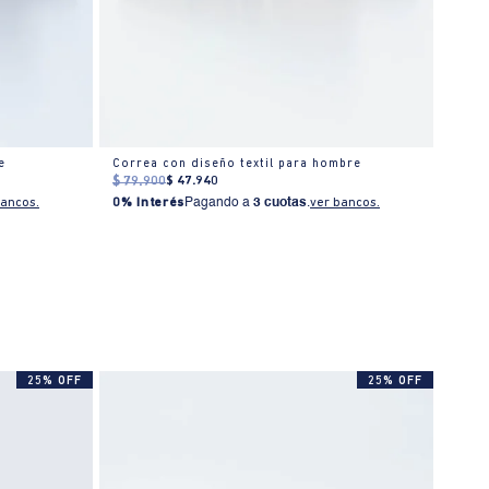
e
Correa con diseño textil para hombre
Corre
$
79
.
900
$
47
.
940
$
129
bancos.
0% Interés
Pagando a
3 cuotas
.
ver bancos.
0% I
25% OFF
25% OFF