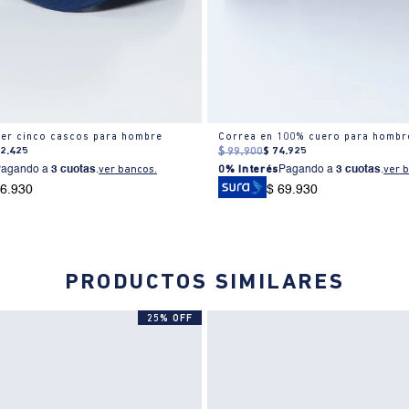
er cinco cascos para hombre
Correa en 100% cuero para hombr
82
.
425
$
99
.
900
$
74
.
925
Pagando a
3 cuotas
.
ver bancos.
0% Interés
Pagando a
3 cuotas
.
ver 
76.930
$ 69.930
PRODUCTOS SIMILARES
25% OFF