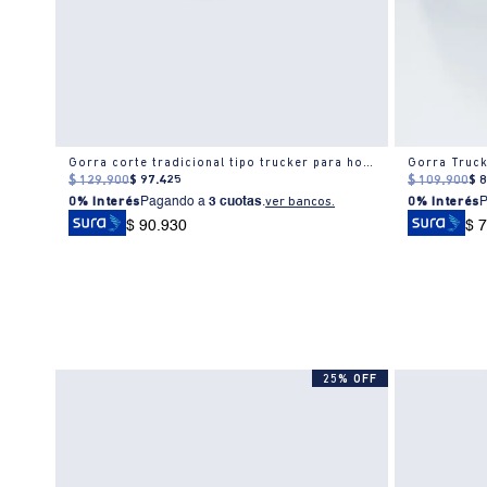
Gorra béisbol sintética bordado frontal para hombre
Gorra corte tradicional tipo trucker para hombre
Gorra Truck
$
129
.
900
$
97
.
425
$
109
.
900
$
0% Interés
Pagando a
3 cuotas
.
ver bancos.
0% Interés
$ 90.930
$ 
% OFF
25% OFF