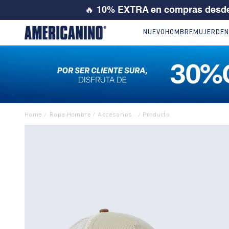
💙 SI ERES
NUEVO
HOMBRE
MUJER
DEN
Ropa Hombre
Accesorios