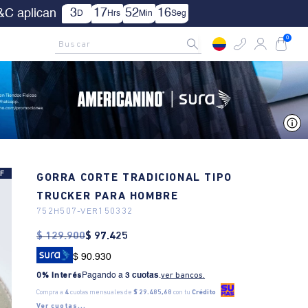
| Aplica TYC.
AMCNO CLUB
Rastrea tu pedido aquí
Buscar
0
V
F
GORRA CORTE TRADICIONAL TIPO
TRUCKER PARA HOMBRE
752H507
-
VER150332
$
129
.
900
$
97
.
425
$ 90.930
0% Interés
Pagando a
3 cuotas
.
ver bancos.
Compra a
4
cuotas mensuales de
$ 29.485,68
con tu
Crédito
Ver cuotas...