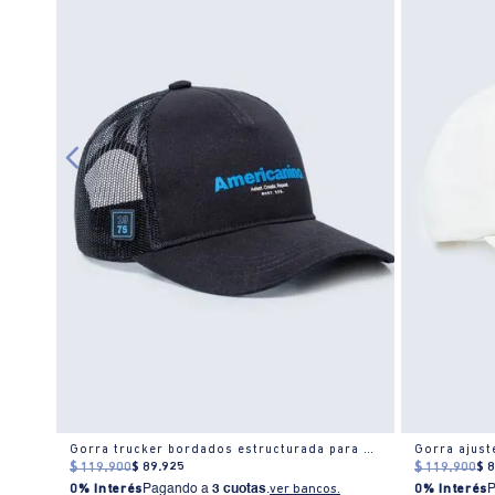
ujer
Gorra trucker bordados estructurada para hombre
Gorra ajust
$
119
.
900
$
89
.
925
$
119
.
900
$
0% Interés
Pagando a
3 cuotas
.
ver bancos.
0% Interés