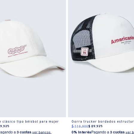
e clásico tipo béisbol para mujer
89
.
925
$
119
.
900
$
89
.
925
Pagando a
3 cuotas
.
ver bancos.
0% Interés
Pagando a
3 cuotas
.
ver 