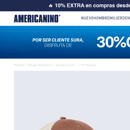
💙 SI ERES
NUEVO
HOMBRE
MUJER
DEN
Ropa Hombre
Accesorios