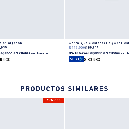
a en algodón
Gorra ajuste estándar algodón est
4
.
925
$
119
.
900
$
89
.
925
Pagando a
3 cuotas
.
ver bancos.
0% Interés
Pagando a
3 cuotas
.
ver 
69.930
$ 83.930
PRODUCTOS SIMILARES
45% OFF