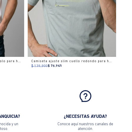
Camisa polo manga corta cuello polo para hombre
Camiseta ajuste slim cuello redondo para hombre
$ 139.900
$ 76.945
ANQUICIA?
¿NECESITAS AYUDA?
nocida y un
Conoce aquí nuestros canales de
toso.
atención.