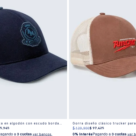
Gorra clásica en algodón con escudo bordado
Gorra diseño clásico trucker par
65
.
945
$
129
.
900
$
97
.
425
Pagando a
3 cuotas
.
ver bancos.
0% Interés
Pagando a
3 cuotas
.
ver 