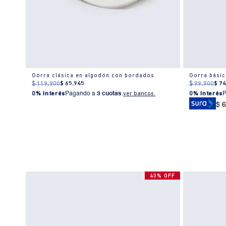
Gorra Trucker con diseño en contraste para hombre
Gorra clásica en algodón con bordados
Gorra básic
$
119
.
900
$
65
.
945
$
99
.
900
$
7
0% Interés
Pagando a
3 cuotas
.
ver bancos.
0% Interés
$ 
40% OFF