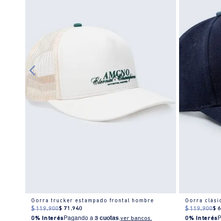
re
Gorra trucker estampado frontal hombre
$
119
.
900
$
71
.
940
$
119
.
900
$
0% Interés
Pagando a
3 cuotas
.
ver bancos.
0% Interés