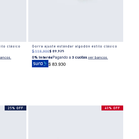
ilo clásico
Gorra ajuste estándar algodón estilo clásico
$
119
.
900
$
89
.
925
$
139
0% I
bancos.
0% Interés
Pagando a
3 cuotas
.
ver bancos.
$ 83.930
25% OFF
40% OFF