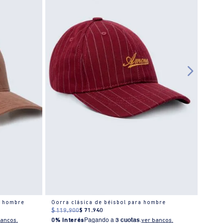
a hombre
Gorra clásica de béisbol para hombre
Gorra
$
119
.
900
$
71
.
940
$
119
bancos.
0% Interés
Pagando a
3 cuotas
.
ver bancos.
0% I