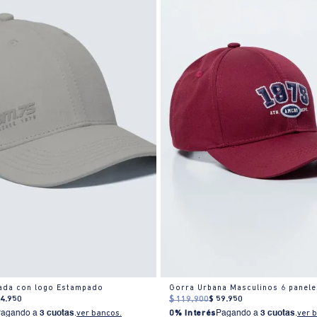
tada con logo Estampado
Gorra Urbana Masculinos 6 panele
54
.
950
$
119
.
900
$
59
.
950
Pagando a
3 cuotas
.
ver bancos.
0% Interés
Pagando a
3 cuotas
.
ver 