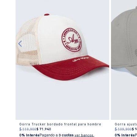
e
Gorra Trucker bordado frontal para hombre
Gorra ajus
$
119
.
900
$
71
.
940
$
109
.
900
$
0% Interés
Pagando a
3 cuotas
.
ver bancos.
0% Interés