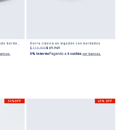
Gorra clásica en algodón con escudo bordado
Gorra clásica en algodón con bordados
Gorra
$
119
.
900
$
65
.
945
$
119
bancos.
0% Interés
Pagando a
3 cuotas
.
ver bancos.
0% I
50%OFF
45% OFF