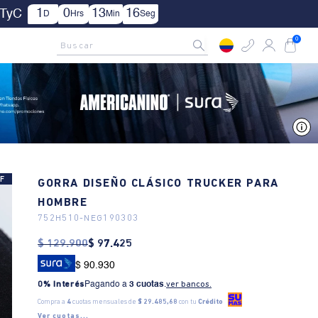
0
13
13
TyC
Hrs
Min
Seg
AMCNO CLUB
Rastrea tu pedido aquí
Buscar
0
V
F
GORRA DISEÑO CLÁSICO TRUCKER PARA
HOMBRE
752H510
-
NEG190303
$
129
.
900
$
97
.
425
$ 90.930
0% Interés
Pagando a
3 cuotas
.
ver bancos.
Compra a
4
cuotas mensuales de
$ 29.485,68
con tu
Crédito
Ver cuotas...