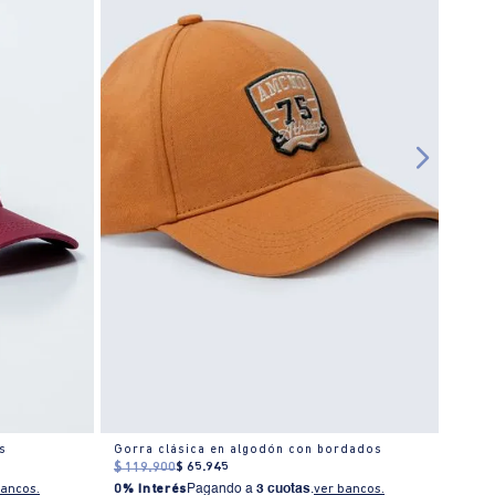
s
Gorra clásica en algodón con bordados
Gorra
$
119
.
900
$
65
.
945
$
119
bancos.
0% Interés
Pagando a
3 cuotas
.
ver bancos.
0% I