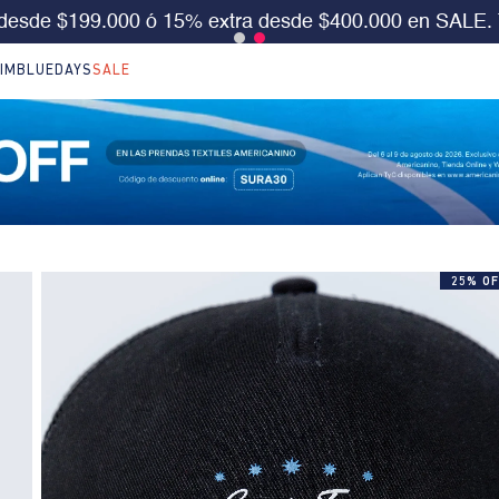
S 30%OFF en LO NUEVO. Usa el cód:
SURA30
Aplica 
IM
BLUEDAYS
SALE
25% OF