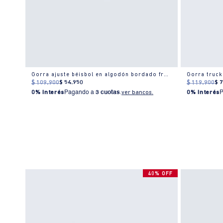
Gorra Trucker con diseño en contraste para hombre
Gorra ajuste béisbol en algodón bordado frontal
Gorra truck
$
109
.
900
$
54
.
950
$
119
.
900
$
0% Interés
Pagando a
3 cuotas
.
ver bancos.
0% Interés
40% OFF