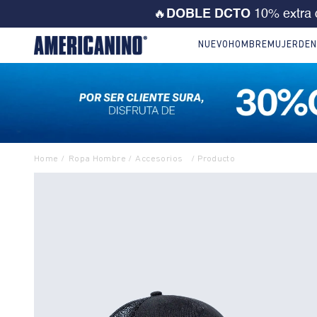
💙 ¡CORRE! Solo este FD
NUEVO
HOMBRE
MUJER
DEN
Ropa Hombre
Accesorios