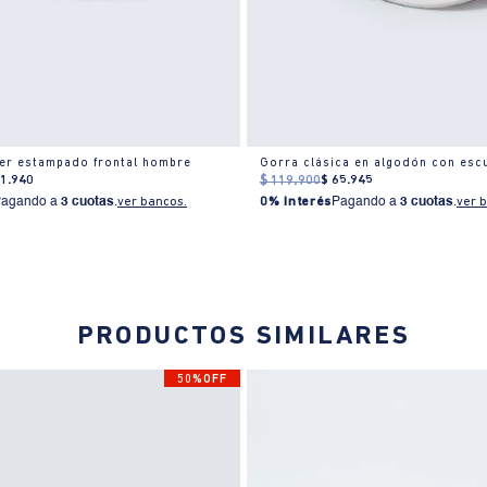
er estampado frontal hombre
71
.
940
$
119
.
900
$
65
.
945
Pagando a
3 cuotas
.
ver bancos.
0% Interés
Pagando a
3 cuotas
.
ver 
PRODUCTOS SIMILARES
50%OFF