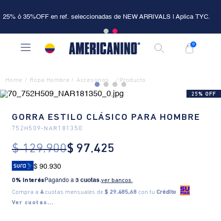
25% ó 35%OFF en ref. seleccionadas de NEW ARRIVALS | Aplica TYC.
0
Ropa Hombre
Accesorios
25% OFF
GORRA ESTILO CLÁSICO PARA HOMBRE
752H509
-
NAR181350
$
129
.
900
$
97
.
425
$ 90.930
0% Interés
Pagando a
3 cuotas
.
ver bancos.
Compra a
4
cuotas mensuales de
$ 29.485,68
con tu
Crédito
Ver cuotas...