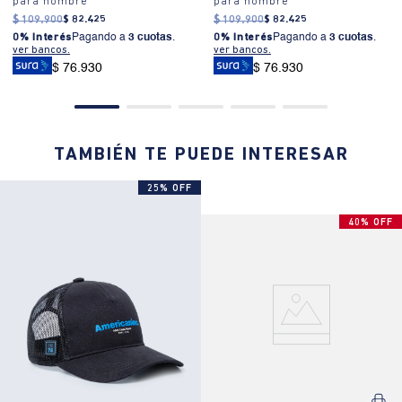
para hombre
para hombre
$
109
.
900
$
82
.
425
$
109
.
900
$
82
.
425
0% Interés
Pagando a
3 cuotas
.
0% Interés
Pagando a
3 cuotas
.
ver bancos.
ver bancos.
$ 76.930
$ 76.930
TAMBIÉN TE PUEDE INTERESAR
25% OFF
40% OFF