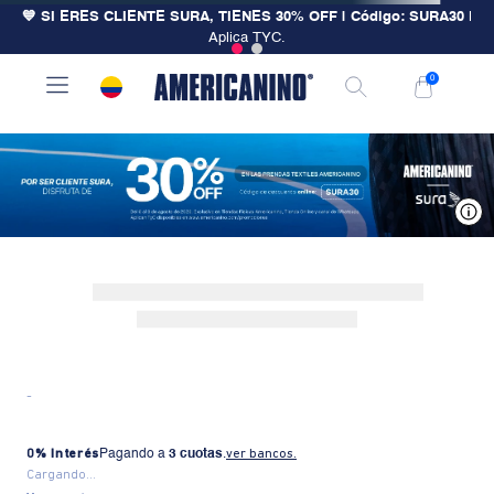
💙 SI ERES CLIENTE SURA, TIENES 30% OFF | Código: SURA30
|
Aplica TYC.
0
V
-
0% Interés
Pagando a
3 cuotas
.
ver bancos.
Cargando...