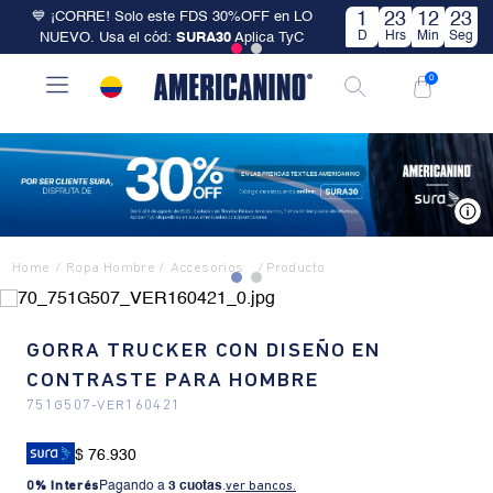
💙 ¡CORRE! Solo este FDS 30%OFF en LO
1
23
12
22
D
Hrs
Min
Seg
NUEVO. Usa el cód:
SURA30
Aplica TyC
0
V
Ropa Hombre
Accesorios
GORRA TRUCKER CON DISEÑO EN
CONTRASTE PARA HOMBRE
751G507
-
VER160421
$ 76.930
0% Interés
Pagando a
3 cuotas
.
ver bancos.