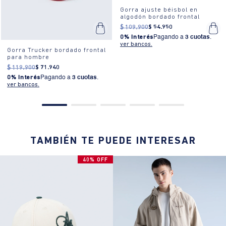
Gorra ajuste béisbol en
algodón bordado frontal
$
109
.
900
$
54
.
950
0% Interés
Pagando a
3 cuotas
.
ver bancos.
Gorra Trucker bordado frontal
para hombre
$
119
.
900
$
71
.
940
0% Interés
Pagando a
3 cuotas
.
ver bancos.
TAMBIÉN TE PUEDE INTERESAR
40% OFF