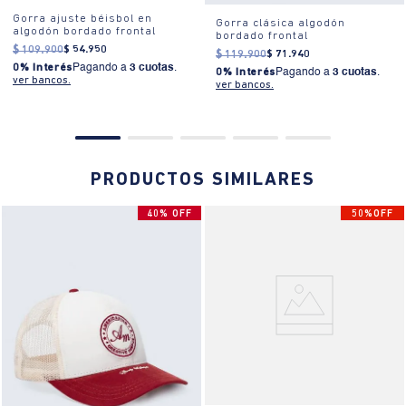
Gorra ajuste béisbol en
Gorra clásica algodón
algodón bordado frontal
bordado frontal
$
109
.
900
$
54
.
950
$
119
.
900
$
71
.
940
0% Interés
Pagando a
3 cuotas
.
0% Interés
Pagando a
3 cuotas
.
ver bancos.
ver bancos.
PRODUCTOS SIMILARES
40% OFF
50%OFF