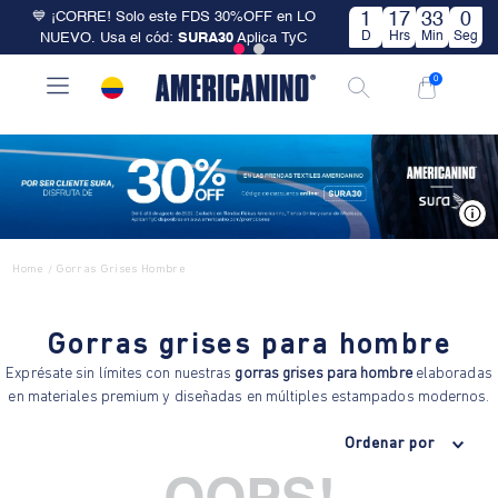
💙 ¡CORRE! Solo este FDS 30%OFF en LO
1
17
33
0
D
Hrs
Min
Seg
NUEVO. Usa el cód:
SURA30
Aplica TyC
0
V
Home
Gorras Grises Hombre
/
Gorras grises para hombre
Exprésate sin límites con nuestras
gorras grises para hombre
elaboradas
en materiales premium y diseñadas en múltiples estampados modernos.
Ordenar por