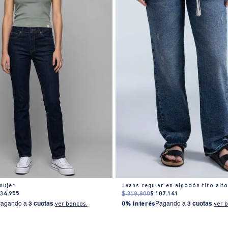
mujer
Jeans regular en algodón tiro alt
134
.
955
$
319
.
900
$
187
.
141
Pagando a
3 cuotas
.
ver bancos.
0% Interés
Pagando a
3 cuotas
.
ver 