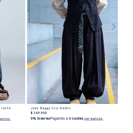
o recto
Jean Baggy tiro medio
Jean 
$
349
.
900
$
369
0% Interés
Pagando a
3 cuotas
.
ver bancos.
0% I
bancos.