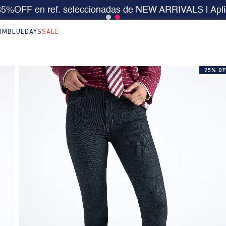
s desde $199.000 | 15% EXTRA desde $400.000 en
IM
BLUEDAYS
SALE
25% OF