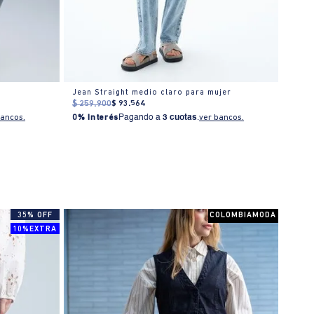
Jean Straight medio claro para mujer
Jean 
$
259
.
900
$
93
.
564
$
399
0% I
bancos.
0% Interés
Pagando a
3 cuotas
.
ver bancos.
35% OFF
COLOMBIAMODA
10%EXTRA