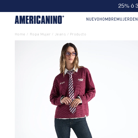
🔥
10% EXTRA en compra
NUEVO
HOMBRE
MUJER
DEN
Ropa Mujer
Jeans