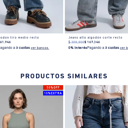
lgodon tiro medio recto
Jeans alto algodón corte recto
161
.
946
$
309
.
900
$
167
.
346
Pagando a
3 cuotas
.
ver bancos.
0% Interés
Pagando a
3 cuotas
.
ver 
PRODUCTOS SIMILARES
50%OFF
10%EXTRA