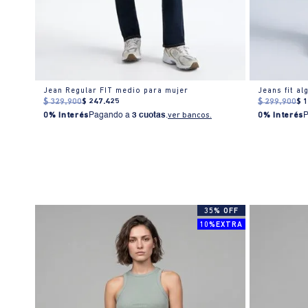
Jean Regular FIT medio para mujer
Jeans fit a
$
329
.
900
$
247
.
425
$
299
.
900
$
0% Interés
Pagando a
3 cuotas
.
ver bancos.
0% Interés
35% OFF
10%EXTRA