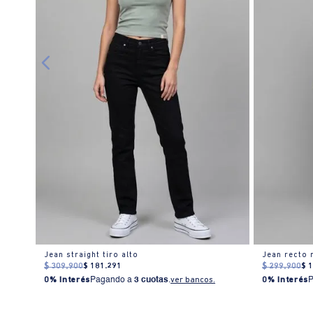
er
Jean straight tiro alto
Jean recto 
$
309
.
900
$
181
.
291
$
299
.
900
$
0% Interés
Pagando a
3 cuotas
.
ver bancos.
0% Interés