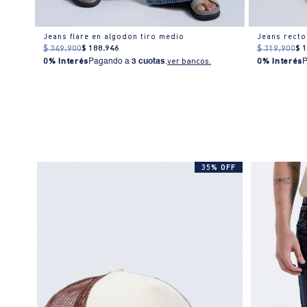
Jeans flare en algodon tiro medio
$
349
.
900
$
188
.
946
$
319
.
900
$
0% Interés
Pagando a
3 cuotas
.
ver bancos.
0% Interés
35% OFF