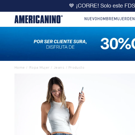
🔥
DOBLE DCTO
10% extra 
NUEVO
HOMBRE
MUJER
DEN
Ropa Mujer
Jeans