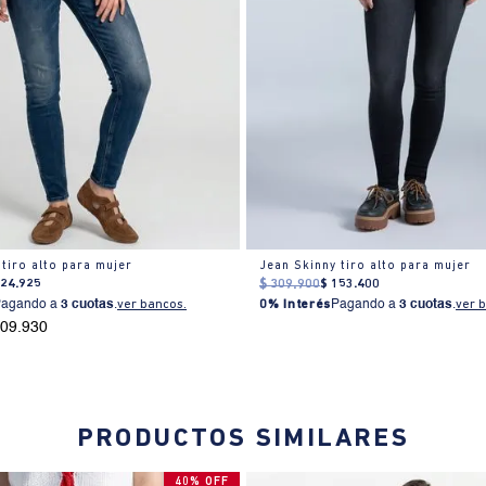
 tiro alto para mujer
Jean Skinny tiro alto para mujer
224
.
925
$
309
.
900
$
153
.
400
Pagando a
3 cuotas
.
ver bancos.
0% Interés
Pagando a
3 cuotas
.
ver 
209.930
PRODUCTOS SIMILARES
40% OFF