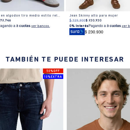
Jeans recto en algodon tiro medio estilo relajado
Jean Skinny alto para mujer
172
.
746
$
329
.
900
$
230
.
930
Pagando a
3 cuotas
.
ver bancos.
0% Interés
Pagando a
3 cuotas
.
ver 
$ 230.930
TAMBIÉN TE PUEDE INTERESAR
50%OFF
10%EXTRA