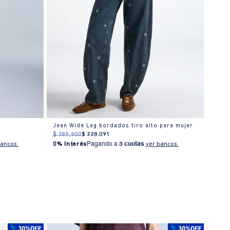
Jean Wide Leg bordados tiro alto para mujer
Jean 
$
389
.
900
$
228
.
091
$
319
0% I
bancos.
0% Interés
Pagando a
3 cuotas
.
ver bancos.