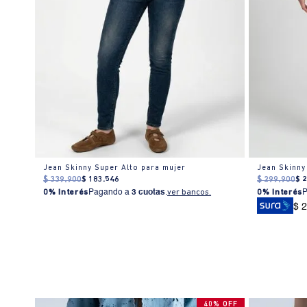
Jean Skinny Super Alto para mujer
Jean Skinny
$
339
.
900
$
183
.
546
$
299
.
900
$
0% Interés
Pagando a
3 cuotas
.
ver bancos.
0% Interés
$ 
40% OFF