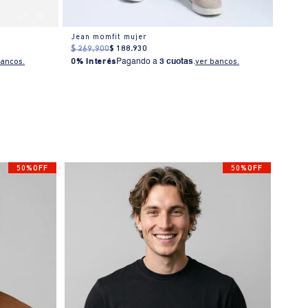
Jean momfit mujer
Jeans
$
269
.
900
$
188
.
930
$
319
bancos.
0% Interés
Pagando a
3 cuotas
.
ver bancos.
0% I
50%OFF
50%OFF