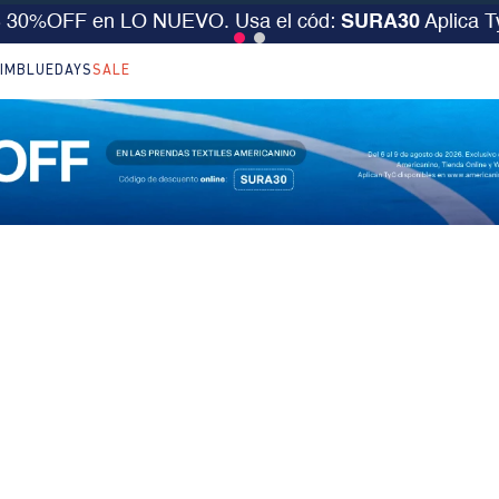
S 30%OFF en LO NUEVO. Usa el cód:
SURA30
Aplica 
IM
BLUEDAYS
SALE