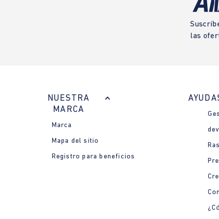
Suscríb
las ofer
NUESTRA
AYUDA
MARCA
Ges
Marca
dev
Mapa del sitio
Ras
Registro para beneficios
Pre
Cre
Con
¿Có