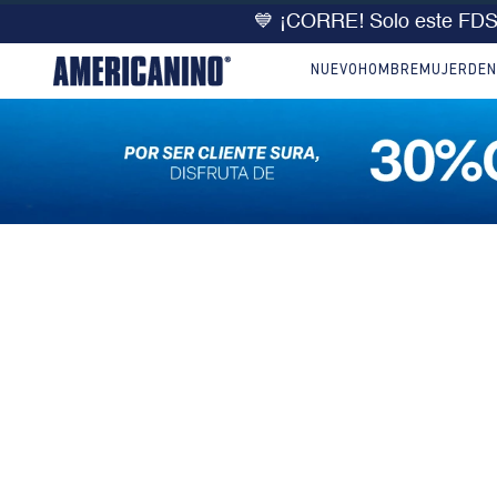
💙 ¡CORRE! Solo este FD
NUEVO
HOMBRE
MUJER
DEN