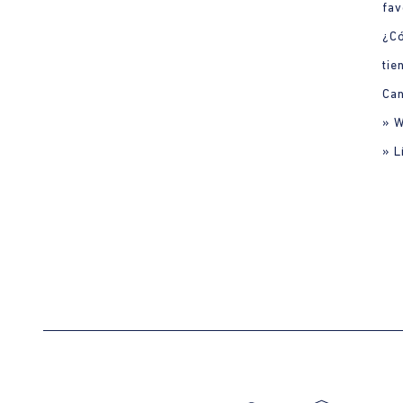
fav
¿C
tie
Can
» 
» L