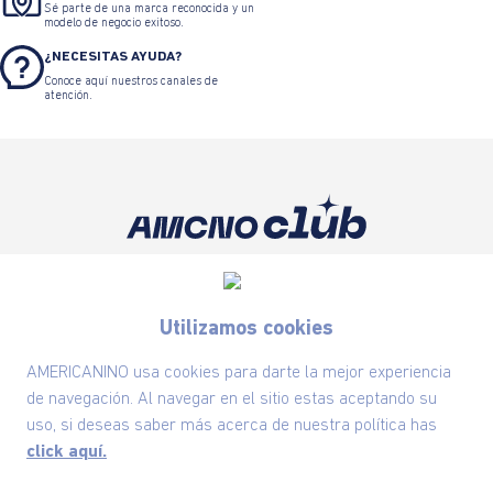
Sé parte de una marca reconocida y un
modelo de negocio exitoso.
¿NECESITAS AYUDA?
Conoce aquí nuestros canales de
atención.
Suscríbete ahora nuestro Newsletter y recibe
las ofertas exclusivas y lo último en moda
Utilizamos cookies
SUSCRÍBETE AHORA
AMERICANINO usa cookies para darte la mejor experiencia
de navegación. Al navegar en el sitio estas aceptando su
uso, si deseas saber más acerca de nuestra política has
Nuestra Marca
click aquí.