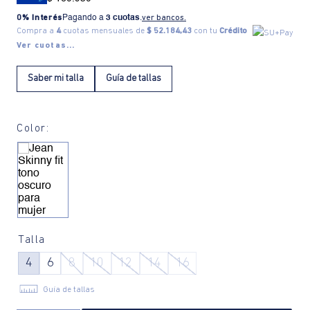
0% Interés
Pagando a
3 cuotas
.
ver bancos.
Compra a
4
cuotas mensuales de
$ 52.184,43
con tu
Crédito
Ver cuotas...
Saber mi talla
Guía de tallas
Color:
Talla
4
6
8
10
12
14
16
Guía de tallas