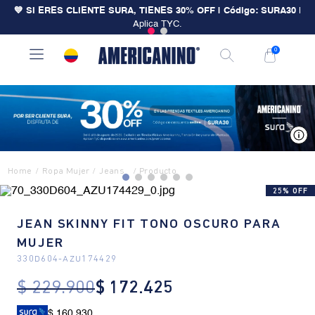
💙 SI ERES CLIENTE SURA, TIENES 30% OFF | Código: SURA30
|
Aplica TYC.
0
V
Ropa Mujer
Jeans
25% OFF
JEAN SKINNY FIT TONO OSCURO PARA
MUJER
330D604
-
AZU174429
$
229
.
900
$
172
.
425
$ 160.930