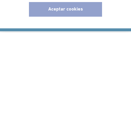
Ayudas
Aceptar cookies
Políticas
x
Información
Localizador de tiendas
Comodin S.A.S | NIT: 800.069.933-6
©2025 Americanino, todos los derechos reservados