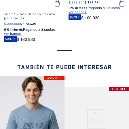
$
229
.
900
$
172
.
425
0% Interés
Pagando a
3 cuotas
.
ver bancos.
Jean Skinny fit tono oscuro
$ 160.930
para mujer
$
229
.
900
$
172
.
425
0% Interés
Pagando a
3 cuotas
.
ver bancos.
$ 160.930
TAMBIÉN TE PUEDE INTERESAR
45% OFF
40% OFF