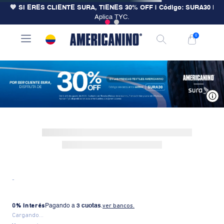
💙 SI ERES CLIENTE SURA, TIENES 30% OFF | Código: SURA30
|
Aplica TYC.
0
V
-
0% Interés
Pagando a
3 cuotas
.
ver bancos.
Cargando...