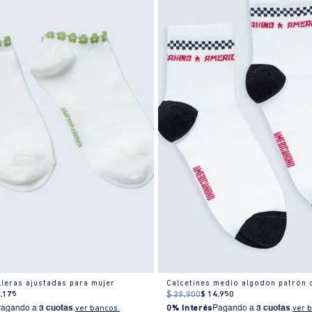
lleras ajustadas para mujer
Calcetines medio algodon patrón
6
.
175
$
29
.
900
$
14
.
950
Pagando a
3 cuotas
.
ver bancos.
0% Interés
Pagando a
3 cuotas
.
ver 