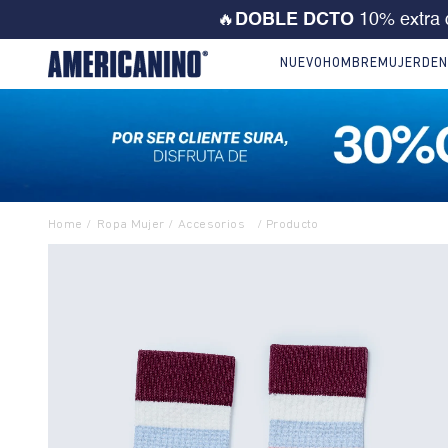
💙 ¡CORRE! Solo este F
NUEVO
HOMBRE
MUJER
DEN
Ropa Mujer
Accesorios