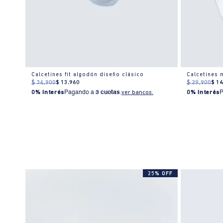
r
Calcetines fit algodón diseño clásico
Calcetines 
$
34
.
900
$
13
.
960
$
29
.
900
$
1
0% Interés
Pagando a
3 cuotas
.
ver bancos.
0% Interés
25% OFF