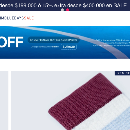
DS 30%OFF en LO NUEVO. Usa el cód:
SURA30
Aplica 
IM
BLUEDAYS
SALE
25% OF