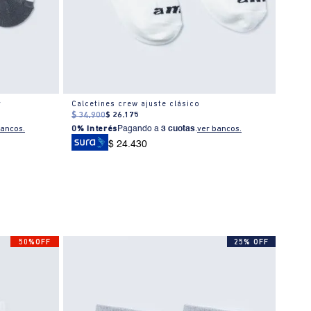
r
Calcetines crew ajuste clásico
Medi
$
34
.
900
$
26
.
175
$
34
.
bancos.
0% Interés
Pagando a
3 cuotas
.
ver bancos.
0% I
$ 24.430
50%OFF
25% OFF