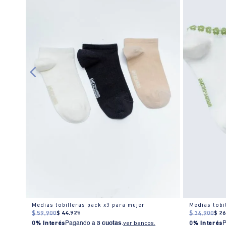
r
Medias tobilleras pack x3 para mujer
Medias tobi
$
59
.
900
$
44
.
925
$
34
.
900
$
2
0% Interés
Pagando a
3 cuotas
.
ver bancos.
0% Interés