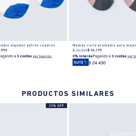
medio algodon patrón cuadros
Medias corte promedio para muje
4
.
950
$
34
.
900
$
26
.
175
Pagando a
3 cuotas
.
ver bancos.
0% Interés
Pagando a
3 cuotas
.
ver 
$ 24.430
PRODUCTOS SIMILARES
25% OFF