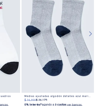
 cuadros
Medias ajustadas algodón detalles azul marino
Media
$
34
.
900
$
26
.
175
$
34
.
bancos.
0% Interés
Pagando a
3 cuotas
.
ver bancos.
0% I