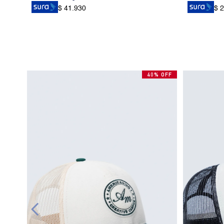
$ 41.930
$ 
40% OFF