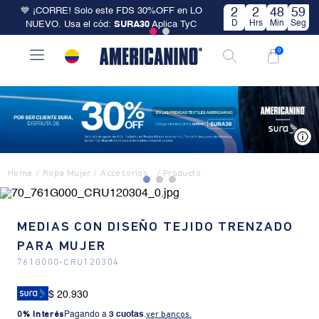
💙 ¡CORRE! Solo este FDS 30%OFF en LO
2
2
48
59
D
Hrs
Min
Seg
NUEVO. Usa el cód:
SURA30
Aplica TyC
0
V
Ropa Mujer
Accesorios
MEDIAS CON DISEÑO TEJIDO TRENZADO
PARA MUJER
761G000
-
CRU120304
$ 20.930
0% Interés
Pagando a
3 cuotas
.
ver bancos.