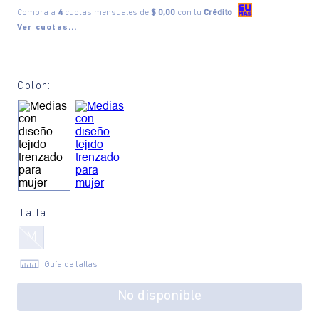
Compra a
4
cuotas mensuales de
$ 0,00
con tu
Crédito
Ver cuotas...
Color:
Talla
M
Guía de tallas
No disponible