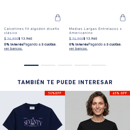
Calcetines fit algodón diseño
Medias Largas Entrelazos x
clásico
Americanino
$
34
.
900
$
13
.
960
$
34
.
900
$
13
.
960
0% Interés
Pagando a
3 cuotas
.
0% Interés
Pagando a
3 cuotas
.
ver bancos.
ver bancos.
TAMBIÉN TE PUEDE INTERESAR
50%OFF
45% OFF