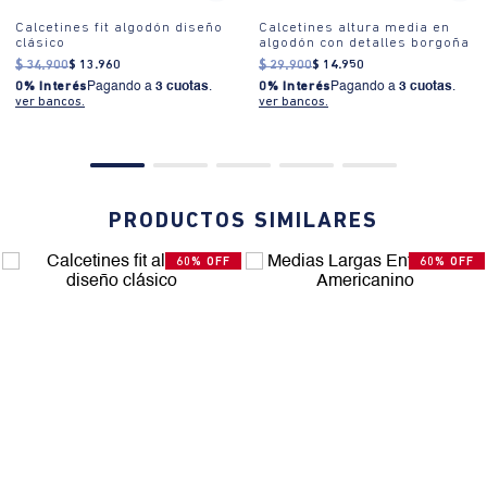
Calcetines fit algodón diseño
Calcetines altura media en
clásico
algodón con detalles borgoña
$
34
.
900
$
13
.
960
$
29
.
900
$
14
.
950
0% Interés
Pagando a
3 cuotas
.
0% Interés
Pagando a
3 cuotas
.
ver bancos.
ver bancos.
PRODUCTOS SIMILARES
60% OFF
60% OFF