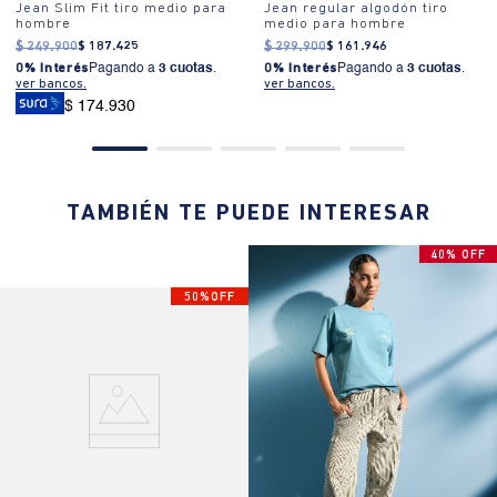
Jean Slim Fit tiro medio para
Jean regular algodón tiro
hombre
medio para hombre
$
249
.
900
$
187
.
425
$
299
.
900
$
161
.
946
0% Interés
Pagando a
3 cuotas
.
0% Interés
Pagando a
3 cuotas
.
ver bancos.
ver bancos.
$ 174.930
TAMBIÉN TE PUEDE INTERESAR
40% OFF
50%OFF