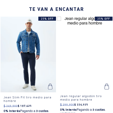
Recomendaciones:
Combínalo con una camiseta básica y tenis para
TE VAN A ENCANTAR
un look casual, o con una camisa y zapatos para un estilo más
pulido.
25% OFF
25% OFF
¿Cómo se siente?:
El tejido es liviano y resistente, ofreciendo una
sensación de comodidad y libertad de movimiento.
¿Cómo es el fit?:
Tejido mayormente en algodón que garantiza
confort, diseño cargo moderno con múltiples bolsillos grandes,
cierre frontal discreto, cintura media clásica ajustable mediante
trabillas.
¿Cómo se usa?:
Ideal para eventos casuales, salidas con amigos o
un día relajado en la ciudad.
Jean regular algodón tiro
Jean Slim Fit tiro medio para
medio para hombre
hombre
$
299
.
900
$
224
.
925
$
249
.
900
$
187
.
425
0% Interés
Pagando a
3 cuotas
.
0% Interés
Pagando a
3 cuotas
.