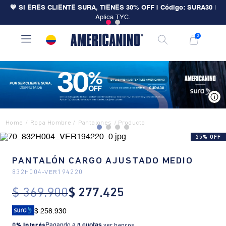
💙 SI ERES CLIENTE SURA, TIENES 30% OFF | Código: SURA30
|
Aplica TYC.
0
V
Ropa Hombre
Pantalones
25% OFF
PANTALÓN CARGO AJUSTADO MEDIO
832H004
-
VER194220
$
369
.
900
$
277
.
425
$ 258.930
0% Interés
Pagando a
3 cuotas
.
ver bancos.