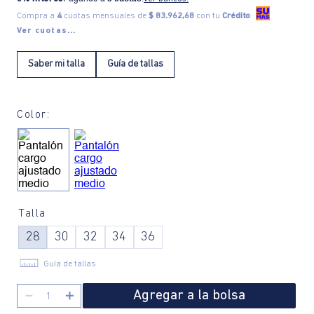
Compra a
4
cuotas mensuales de
$ 83.962,68
con tu
Crédito
Ver cuotas...
Saber mi talla
Guía de tallas
Color:
Talla
28
30
32
34
36
Guía de tallas
Agregar a la bolsa
－
＋