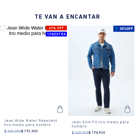
¿Cómo es el fit?:
Corte regular, silueta recta, bolsillos diagonales
TE VAN A ENCANTAR
frontales, cintura elástica con cordón.
¿Cómo se usa?:
Ideal para eventos casuales, reuniones informales
45% OFF
o un día relajado en casa.
10%EXTRA
Jean Wide Water Repellent
Jean Slim Fit tiro medio para
tiro medio para hombre
hombre
$
349
.
900
$
173
.
200
$
249
.
900
$
174
.
930