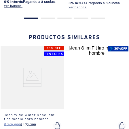
0% Interés
Pagando a
3 cuotas
.
0% Interés
Pagando a
3 cuotas
.
ver bancos.
ver bancos.
PRODUCTOS SIMILARES
45% OFF
10%EXTRA
Jean Wide Water Repellent
tiro medio para hombre
$
349
.
900
$
173
.
200