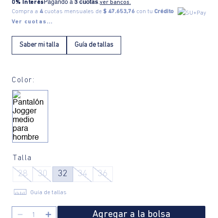
0% Interés
Pagando a
3 cuotas
.
ver bancos.
Compra a
4
cuotas mensuales de
$ 47.653,76
con tu
Crédito
Ver cuotas...
Saber mi talla
Guía de tallas
Color:
Talla
28
30
32
34
36
Guía de tallas
Agregar a la bolsa
－
＋