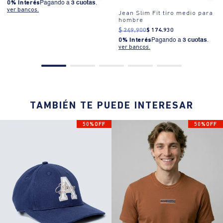
0% Interés
Pagando a
3 cuotas
.
ver bancos.
Jean Slim Fit tiro medio para
hombre
$
249
.
900
$
174
.
930
0% Interés
Pagando a
3 cuotas
.
ver bancos.
TAMBIÉN TE PUEDE INTERESAR
50%OFF
50%OFF