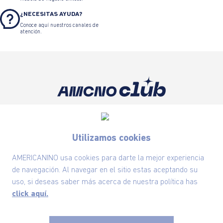
¿NECESITAS AYUDA?
Conoce aquí nuestros canales de
atención.
Suscríbete ahora nuestro Newsletter y recibe
las ofertas exclusivas y lo último en moda
Utilizamos cookies
SUSCRÍBETE AHORA
AMERICANINO usa cookies para darte la mejor experiencia
de navegación. Al navegar en el sitio estas aceptando su
uso, si deseas saber más acerca de nuestra política has
Nuestra Marca
click aquí.
Ayudas