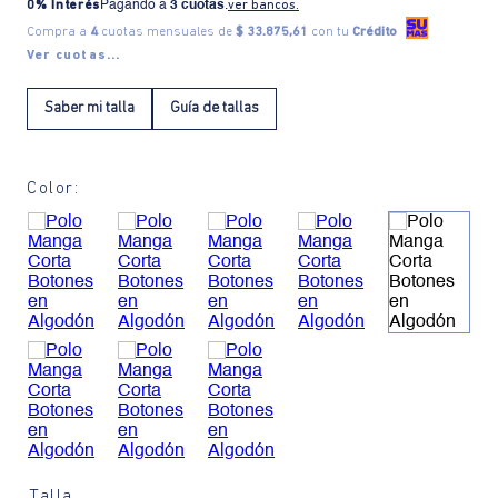
0% Interés
Pagando a
3 cuotas
.
ver bancos.
Compra a
4
cuotas mensuales de
$ 33.875,61
con tu
Crédito
Ver cuotas...
Saber mi talla
Guía de tallas
Color:
Talla