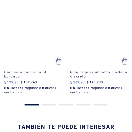
Camiseta polo slim fit
Camiseta polo slim fit
bordado
bordado
$
179
.
900
$
107
.
940
$
179
.
900
$
107
.
940
0% Interés
Pagando a
3 cuotas
.
0% Interés
Pagando a
3 cuotas
.
ver bancos.
ver bancos.
PRODUCTOS SIMILARES
40% OFF
45% OFF
10%EXTRA