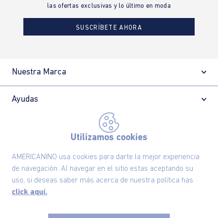
CAMBIOS Y DEVOLUCIONES
Conoce nuestras políticas y gestiona
tu cambio o devolución.
¿QUIERES SER UNA FRANQUICIA?
Sé parte de una marca reconocida y un
modelo de negocio exitoso.
¿NECESITAS AYUDA?
Conoce aquí nuestros canales de
atención.
Utilizamos cookies
AMERICANINO usa cookies para darte la mejor experiencia
Suscríbete ahora nuestro Newsletter y recibe
de navegación. Al navegar en el sitio estas aceptando su
las ofertas exclusivas y lo último en moda
uso, si deseas saber más acerca de nuestra política has
click aquí.
SUSCRÍBETE AHORA