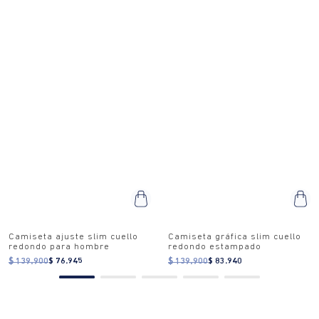
Camiseta polo slim fit
Polo regular algodón bordado
bordado
discreto
$
179
.
900
$
107
.
940
$
249
.
900
$
123
.
700
0% Interés
Pagando a
3 cuotas
.
0% Interés
Pagando a
3 cuotas
.
ver bancos.
ver bancos.
TAMBIÉN TE PUEDE INTERESAR
45% OFF
40% OFF