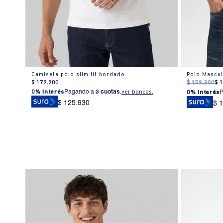
Camiseta tipo polo con líneas en contraste para hombre
Camiseta polo slim fit bordado
Polo Mascul
$
179
.
900
$
159
.
900
$
0% Interés
Pagando a
3 cuotas
.
ver bancos.
0% Interés
$ 125.930
$ 