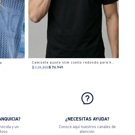
Camiseta ajuste slim cuello redondo para hombre
do
$ 139.900
$ 76.945
ANQUICIA?
¿NECESITAS AYUDA?
nocida y un
Conoce aquí nuestros canales de
toso.
atención.