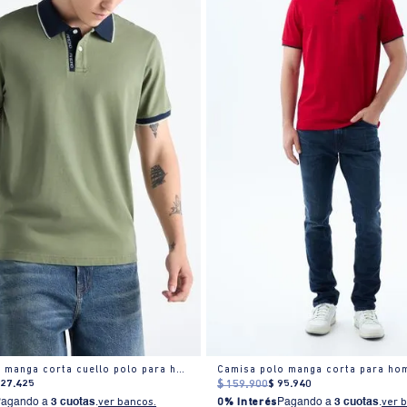
Camisa polo manga corta cuello polo para hombre
Camisa polo manga corta para ho
127
.
425
$
159
.
900
$
95
.
940
Pagando a
3 cuotas
.
ver bancos.
0% Interés
Pagando a
3 cuotas
.
ver 