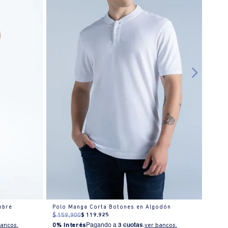
mbre
Polo Manga Corta Botones en Algodón
Polo
$
159
.
900
$
119
.
925
$
159
bancos.
0% Interés
Pagando a
3 cuotas
.
ver bancos.
0% I