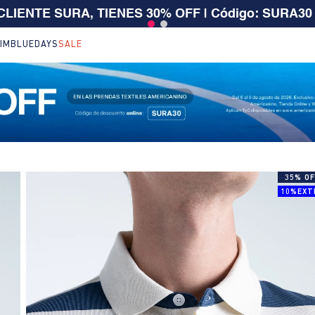
 $199.000 | 15% EXTRA desde $400.000 en SALE
| T
IM
BLUEDAYS
SALE
35% OF
10%EXT