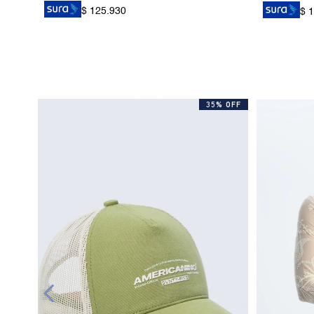
$ 125.930
$ 
35% OFF