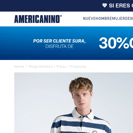
🔥
10% EXTRA en compras desde
NUEVO
HOMBRE
MUJER
DEN
Ropa Hombre
Polos