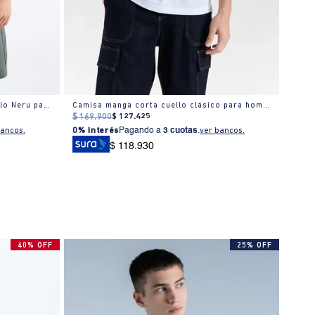
Camisa textura manga regular cuello Neru para hombre
Camisa manga corta cuello clásico para hombre
Cami
$
169
.
900
$
127
.
425
$
179
bancos.
0% Interés
Pagando a
3 cuotas
.
ver bancos.
0% I
$ 118.930
40% OFF
25% OFF