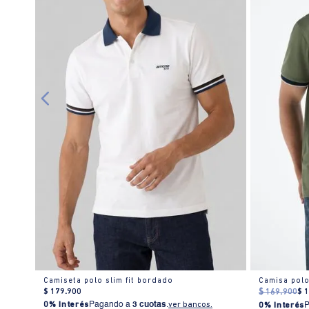
mbre
Camiseta polo slim fit bordado
$
179
.
900
$
169
.
900
$
0% Interés
Pagando a
3 cuotas
.
ver bancos.
0% Interés