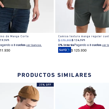
ino de Manga Corta
119
.
925
$
179
.
900
$
134
.
925
Pagando a
3 cuotas
.
ver bancos.
0% Interés
Pagando a
3 cuotas
.
ver 
111.930
$ 125.930
PRODUCTOS SIMILARES
25% OFF