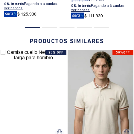
$
159
.
900
$
119
.
925
0% Interés
Pagando a
3 cuotas
.
0% Interés
Pagando a
3 cuotas
.
ver bancos.
ver bancos.
$ 125.930
$ 111.930
PRODUCTOS SIMILARES
25% OFF
50%OFF