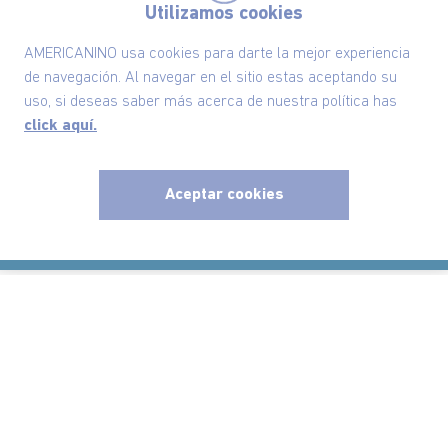
Utilizamos cookies
Políticas
AMERICANINO usa cookies para darte la mejor experiencia
de navegación. Al navegar en el sitio estas aceptando su
Información
uso, si deseas saber más acerca de nuestra política has
click aquí.
Localizador de tiendas
Aceptar cookies
x
Comodin S.A.S | NIT: 800.069.933-6
©2025 Americanino, todos los derechos reservados