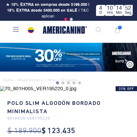
🔥
10% EXTRA en compras desde $199.000 |
4
10
14
52
15% EXTRA desde $400.000 en SALE
| T&C
D
Hrs
Min
Seg
aplican
0
V
Ropa Hombre
Polos
35% OFF
POLO SLIM ALGODÓN BORDADO
MINIMALISTA
801H005
-
VER195220
$
189
.
900
$
123
.
435