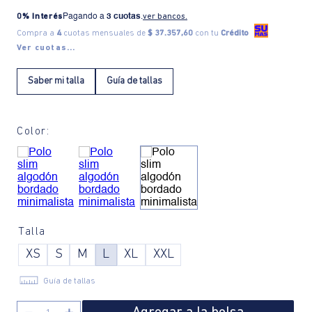
0% Interés
Pagando a
3 cuotas
.
ver bancos.
Compra a
4
cuotas mensuales de
$ 37.357,60
con tu
Crédito
Ver cuotas...
Saber mi talla
Guía de tallas
Color:
Talla
XS
S
M
L
XL
XXL
Guía de tallas