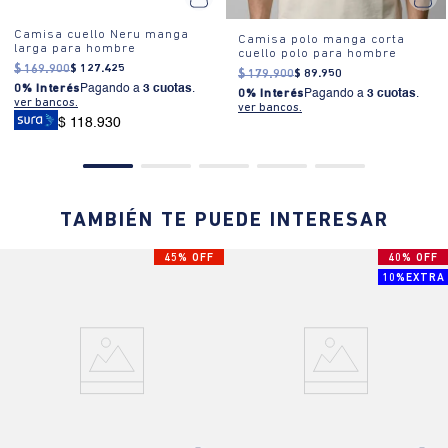
Camisa cuello Neru manga
Camisa polo manga corta
larga para hombre
cuello polo para hombre
$
169
.
900
$
127
.
425
$
179
.
900
$
89
.
950
0% Interés
Pagando a
3 cuotas
.
0% Interés
Pagando a
3 cuotas
.
ver bancos.
ver bancos.
$ 118.930
TAMBIÉN TE PUEDE INTERESAR
45% OFF
40% OFF
10%EXTRA