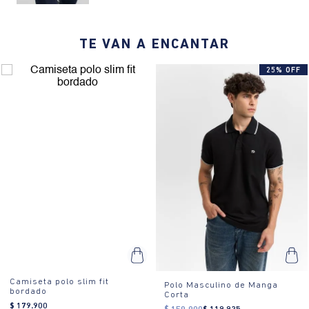
¿Cómo es el fit?:
Hecho de 100% algodón, con cuello tipo polo y
tres botones en la solapa para ajuste. Costuras estándar, rectas y
TE VAN A ENCANTAR
precisas. Bordado minimalista en el pecho.
¿Cómo se usa?:
Perfecto para usar en eventos casuales o semi-
25% OFF
formales. Combínalo con jeans para un look relajado o con
pantalones de vestir para una apariencia más sofisticada.
Camiseta polo slim fit
Polo Masculino de Manga
bordado
Corta
$
179
.
900