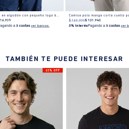
Polo regular en algodón con pequeño logo bordado
116
.
935
$
169
.
900
$
101
.
940
Pagando a
3 cuotas
.
ver bancos.
0% Interés
Pagando a
3 cuotas
.
ver 
TAMBIÉN TE PUEDE INTERESAR
45% OFF