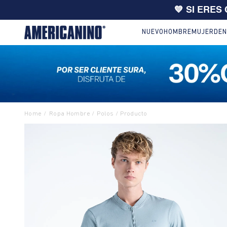
🔥
10% EXTRA en compras desde
NUEVO
HOMBRE
MUJER
DEN
Ropa Hombre
Polos