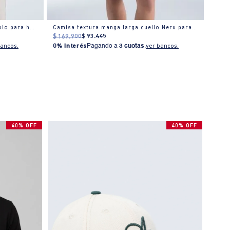
Camisa polo manga corta cuello polo para hombre
Camisa textura manga larga cuello Neru para hombre
Polo 
$
169
.
900
$
93
.
445
$
139
bancos.
0% Interés
Pagando a
3 cuotas
.
ver bancos.
0% I
40% OFF
40% OFF