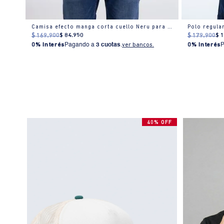
Camisa efecto manga corta cuello Neru para hombre
$
169
.
900
$
84
.
950
$
179
.
900
$
0% Interés
Pagando a
3 cuotas
.
ver bancos.
0% Interés
40% OFF