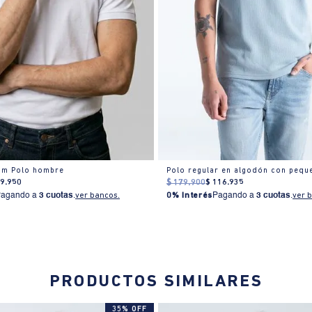
im Polo hombre
89
.
950
$
179
.
900
$
116
.
935
Pagando a
3 cuotas
.
ver bancos.
0% Interés
Pagando a
3 cuotas
.
ver 
PRODUCTOS SIMILARES
35% OFF