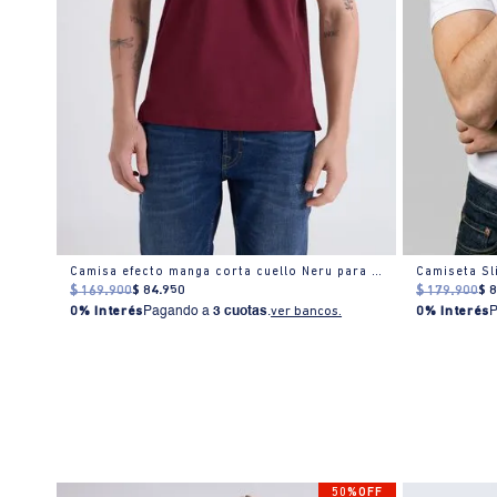
ro
Camisa efecto manga corta cuello Neru para hombre
Camiseta Sl
$
169
.
900
$
84
.
950
$
179
.
900
$
0% Interés
Pagando a
3 cuotas
.
ver bancos.
0% Interés
% OFF
50%OFF