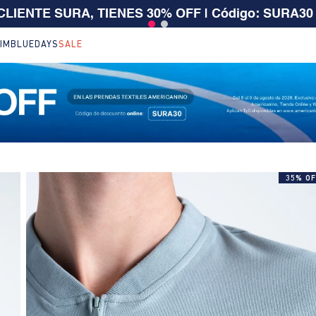
 $199.000 | 15% EXTRA desde $400.000 en SALE
| T
IM
BLUEDAYS
SALE
35% OF