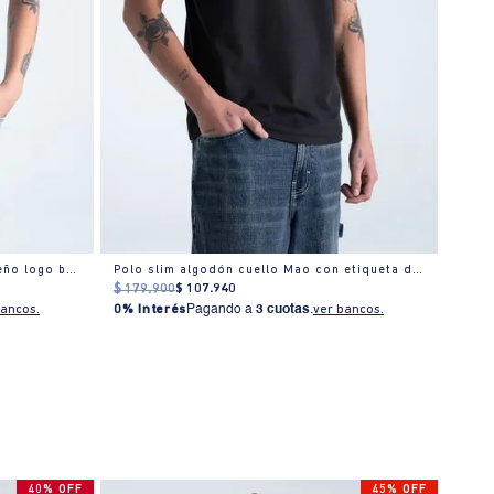
Polo regular en algodón con pequeño logo bordado
Polo slim algodón cuello Mao con etiqueta discreta
$
179
.
900
$
107
.
940
$
179
bancos.
0% Interés
Pagando a
3 cuotas
.
ver bancos.
0% I
40% OFF
45% OFF