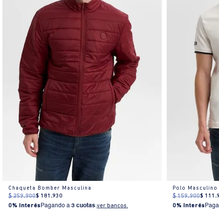
Chaqueta Bomber Masculina
Polo Masculino
$
259
.
900
$
181
.
930
$
159
.
900
$
111
.
0% Interés
Pagando a
3 cuotas
.
ver bancos.
0% Interés
Paga