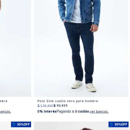
mbre
Polo Slim cuello neru para hombre
$
139
.
900
$
90
.
935
bancos.
0% Interés
Pagando a
3 cuotas
.
ver bancos.