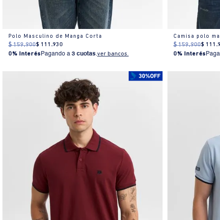
Polo Masculino de Manga Corta
Camisa polo ma
$
159
.
900
$
111
.
930
$
159
.
900
$
111
.
0% Interés
Pagando a
3 cuotas
.
ver bancos.
0% Interés
Paga