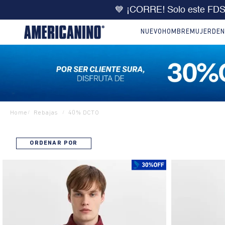
💙 ¡CORRE! Solo este FD
NUEVO
HOMBRE
MUJER
DEN
Home
Rebajas
40% DCTO
/
/
ORDENAR POR