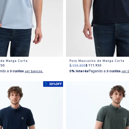
 de Manga Corta
Polo Masculino de Manga Corta
930
$
159
.
900
$
111
.
930
ndo a
3 cuotas
.
ver bancos.
0% Interés
Pagando a
3 cuotas
.
ver 