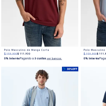
Polo Masculino de Manga Corta
Polo Masculino
$
159
.
900
$
111
.
930
$
159
.
900
$
111
.
0% Interés
Pagando a
3 cuotas
.
ver bancos.
0% Interés
Paga