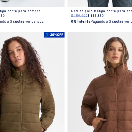
nga corta para hombre
Camisa polo manga corta para ho
930
$
159
.
900
$
111
.
930
ndo a
3 cuotas
.
ver bancos.
0% Interés
Pagando a
3 cuotas
.
ver 