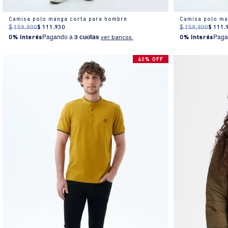
Camisa polo manga corta para hombre
Camisa polo ma
$
159
.
900
$
111
.
930
$
159
.
900
$
111
.
0% Interés
Pagando a
3 cuotas
.
ver bancos.
0% Interés
Paga
40% OFF