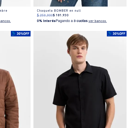
mbre
Chaqueta BOMBER en null
$
259
.
900
$
181
.
930
bancos.
0% Interés
Pagando a
3 cuotas
.
ver bancos.