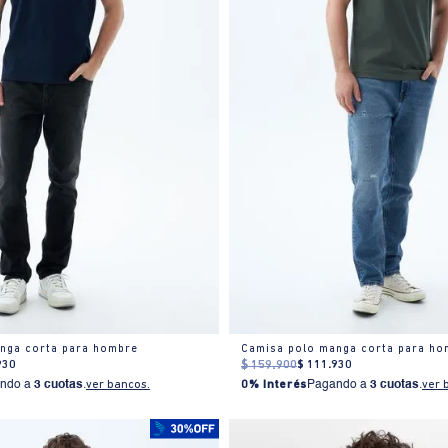
nga corta para hombre
Camisa polo manga corta para ho
930
$
159
.
900
$
111
.
930
ndo a
3 cuotas
.
ver bancos.
0% Interés
Pagando a
3 cuotas
.
ver 