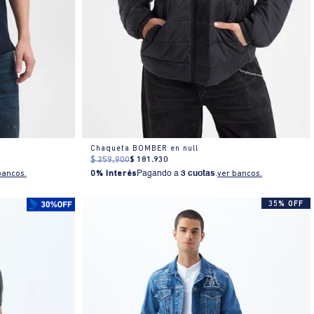
Chaqueta BOMBER en null
$
259
.
900
$
181
.
930
bancos.
0% Interés
Pagando a
3 cuotas
.
ver bancos.
35% OFF