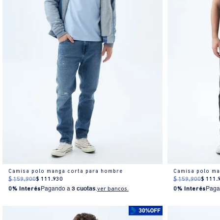
Camisa polo manga corta para hombre
Camisa polo ma
$
159
.
900
$
111
.
930
$
159
.
900
$
111
.
0% Interés
Pagando a
3 cuotas
.
ver bancos.
0% Interés
Paga