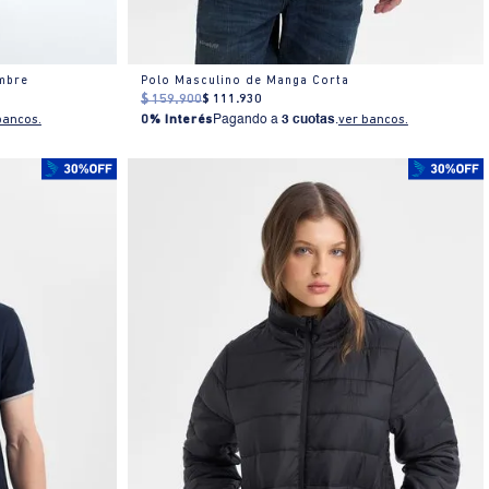
mbre
Polo Masculino de Manga Corta
$
159
.
900
$
111
.
930
bancos.
0% Interés
Pagando a
3 cuotas
.
ver bancos.