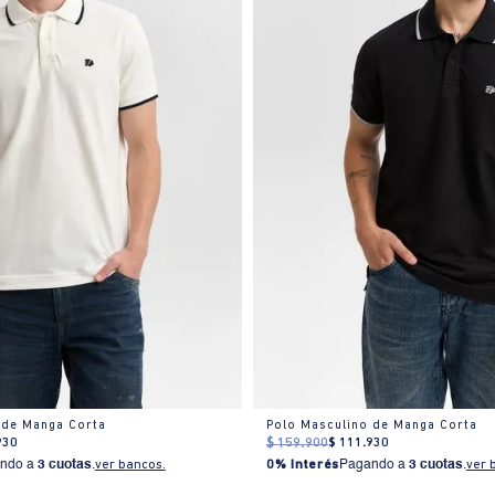
 de Manga Corta
Polo Masculino de Manga Corta
930
$
159
.
900
$
111
.
930
ndo a
3 cuotas
.
ver bancos.
0% Interés
Pagando a
3 cuotas
.
ver 