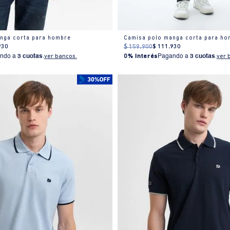
nga corta para hombre
Camisa polo manga corta para ho
930
$
159
.
900
$
111
.
930
ndo a
3 cuotas
.
ver bancos.
0% Interés
Pagando a
3 cuotas
.
ver 