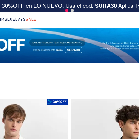
S 30%OFF en LO NUEVO. Usa el cód:
SURA30
Aplica 
IM
BLUEDAYS
SALE