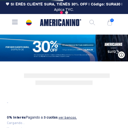
💙 SI ERES CLIENTE SURA, TIENES 30% OFF | Código: SURA30
|
Aplica TYC.
0
V
-
0% Interés
Pagando a
3 cuotas
.
ver bancos.
Cargando...