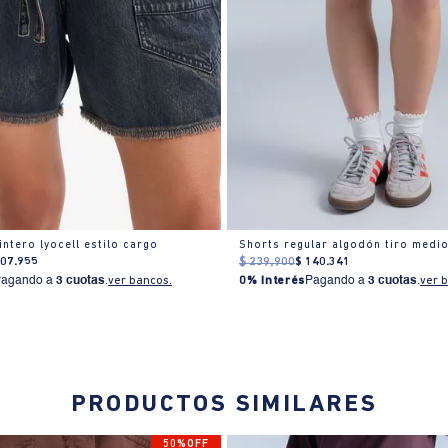
ntero lyocell estilo cargo
Shorts regular algodón tiro medi
107
.
955
$
239
.
900
$
140
.
341
Pagando a
3 cuotas
.
ver bancos.
0% Interés
Pagando a
3 cuotas
.
ver 
PRODUCTOS SIMILARES
50%OFF