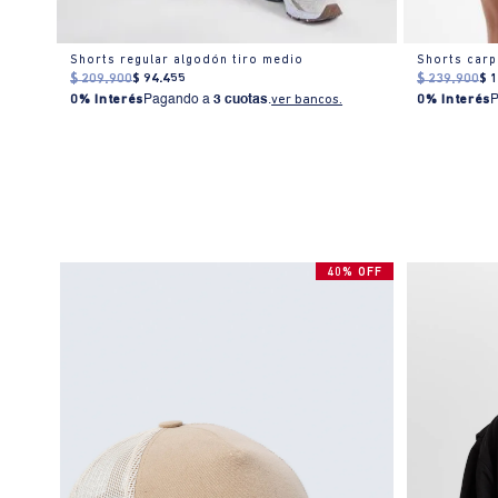
Short con pretina elástica y tela texturizada para mujer
Shorts regular algodón tiro medio
Shorts carpi
$
209
.
900
$
94
.
455
$
239
.
900
$
0% Interés
Pagando a
3 cuotas
.
ver bancos.
0% Interés
40% OFF