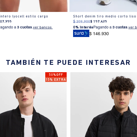
ntero lyocell estilo cargo
Short denim tiro medio corto liso
107
.
955
$
209
.
900
$
157
.
425
Pagando a
3 cuotas
.
ver bancos.
0% Interés
Pagando a
3 cuotas
.
ver 
$ 146.930
TAMBIÉN TE PUEDE INTERESAR
50%OFF
15% EXTRA