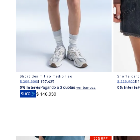
Short denim tiro medio liso
Shorts carpi
$
209
.
900
$
157
.
425
$
239
.
900
$
0% Interés
Pagando a
3 cuotas
.
ver bancos.
0% Interés
$ 146.930
50%OFF