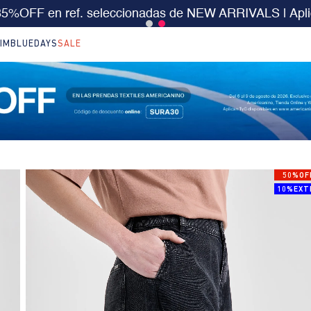
 $199.000 | 15% EXTRA desde $400.000 en SALE
| T
IM
BLUEDAYS
SALE
50%OF
10%EXT