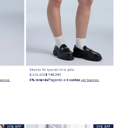
o
Shorts fit lyocell tiro alto
Short
$
239
.
900
$
140
.
341
$
239
0% I
bancos.
0% Interés
Pagando a
3 cuotas
.
ver bancos.
25% OFF
35% OFF