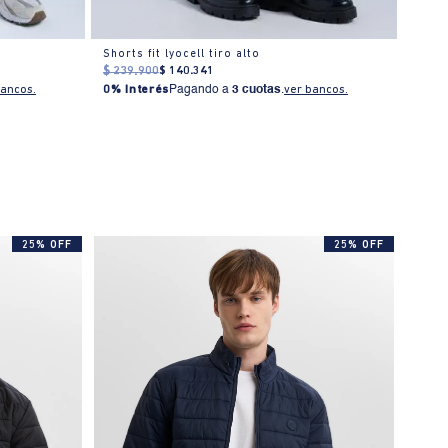
Shorts fit lyocell tiro alto
Short
$
239
.
900
$
140
.
341
$
249
0% I
bancos.
0% Interés
Pagando a
3 cuotas
.
ver bancos.
25% OFF
25% OFF