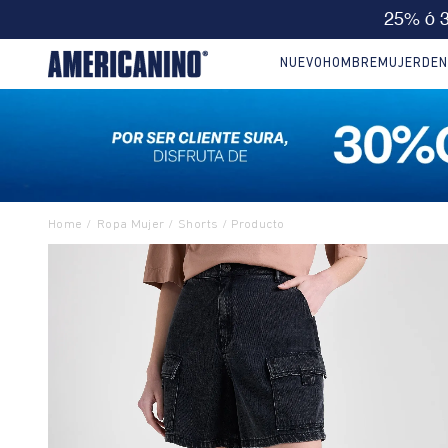
🔥
10% EXTRA en compras desde
NUEVO
HOMBRE
MUJER
DEN
Ropa Mujer
Shorts