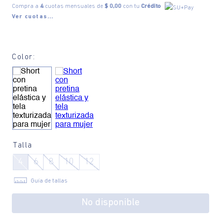
Compra a
4
cuotas mensuales de
$ 0,00
con tu
Crédito
Ver cuotas...
Color:
Talla
4
6
8
10
12
Guía de tallas
No disponible