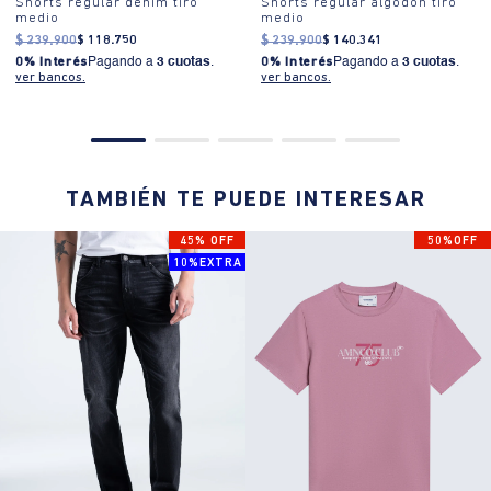
Shorts regular denim tiro
Shorts regular algodón tiro
medio
medio
$
239
.
900
$
118
.
750
$
239
.
900
$
140
.
341
0% Interés
Pagando a
3 cuotas
.
0% Interés
Pagando a
3 cuotas
.
ver bancos.
ver bancos.
TAMBIÉN TE PUEDE INTERESAR
45% OFF
50%OFF
10%EXTRA