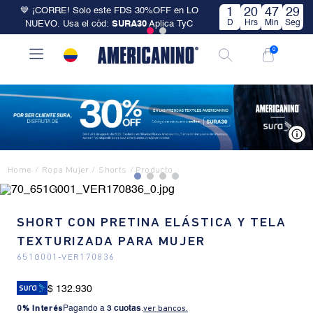
💙 ¡CORRE! Solo este FDS 30%OFF en LO
1
20
47
28
D
Hrs
Min
Seg
NUEVO. Usa el cód:
SURA30
Aplica TyC
0
V
Ropa Mujer
Shorts
SHORT CON PRETINA ELÁSTICA Y TELA
TEXTURIZADA PARA MUJER
651G001
-
VER170836
$ 132.930
0% Interés
Pagando a
3 cuotas
.
ver bancos.