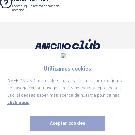
Conoce aquí nuestros canales de
atención.
Suscríbete ahora nuestro Newsletter y recibe
las ofertas exclusivas y lo último en moda
Utilizamos cookies
SUSCRÍBETE AHORA
AMERICANINO usa cookies para darte la mejor experiencia
de navegación. Al navegar en el sitio estas aceptando su
uso, si deseas saber más acerca de nuestra política has
click aquí.
Nuestra Marca
Ayudas
Aceptar cookies
x