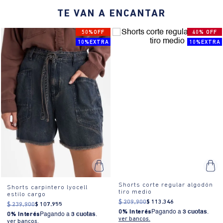
TE VAN A ENCANTAR
50%OFF
40% OFF
10%EXTRA
10%EXTRA
Shorts corte regular algodón
Shorts carpintero lyocell
tiro medio
estilo cargo
$
209
.
900
$
113
.
346
$
239
.
900
$
107
.
955
0% Interés
Pagando a
3 cuotas
.
0% Interés
Pagando a
3 cuotas
.
ver bancos.
ver bancos.