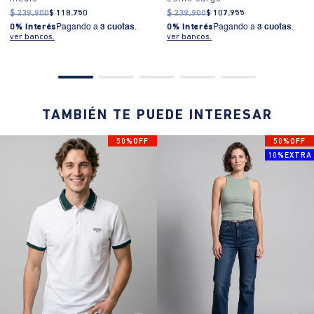
$
239
.
900
$
118
.
750
$
239
.
900
$
107
.
955
0% Interés
Pagando a
3 cuotas
.
0% Interés
Pagando a
3 cuotas
.
ver bancos.
ver bancos.
TAMBIÉN TE PUEDE INTERESAR
50%OFF
50%OFF
10%EXTRA