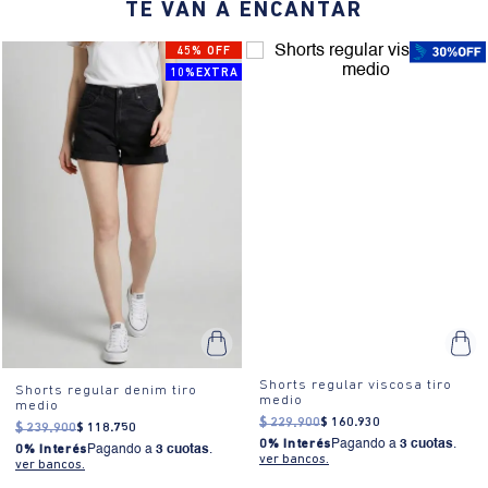
TE VAN A ENCANTAR
*La modelo mide 1,76 centímetros y usa un short talla 6.
45% OFF
10%EXTRA
Shorts regular viscosa tiro
Shorts regular denim tiro
medio
medio
$
229
.
900
$
160
.
930
$
239
.
900
$
118
.
750
0% Interés
Pagando a
3 cuotas
.
0% Interés
Pagando a
3 cuotas
.
ver bancos.
ver bancos.