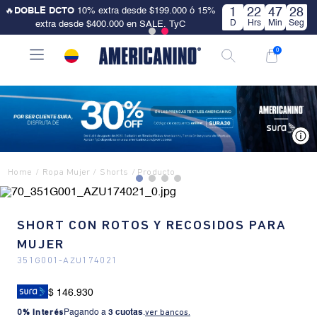
🔥
DOBLE DCTO
10% extra desde $199.000 ó 15%
1
22
47
28
D
Hrs
Min
Seg
extra desde $400.000 en SALE. TyC
0
V
Ropa Mujer
Shorts
SHORT CON ROTOS Y RECOSIDOS PARA
MUJER
351G001
-
AZU174021
$ 146.930
0% Interés
Pagando a
3 cuotas
.
ver bancos.