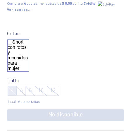
Compra a
4
cuotas mensuales de
$ 0,00
con tu
Crédito
Ver cuotas...
Color:
Talla
4
6
8
10
12
Guía de tallas
No disponible