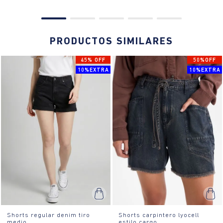
PRODUCTOS SIMILARES
45% OFF
50%OFF
10%EXTRA
10%EXTRA
Shorts regular denim tiro
Shorts carpintero lyocell
medio
estilo cargo