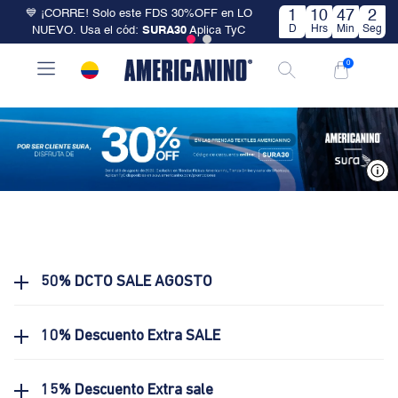
💙 ¡CORRE! Solo este FDS 30%OFF en LO
1
10
47
1
D
Hrs
Min
Seg
NUEVO. Usa el cód:
SURA30
Aplica TyC
0
V
50% DCTO SALE AGOSTO
10% Descuento Extra SALE
15% Descuento Extra sale