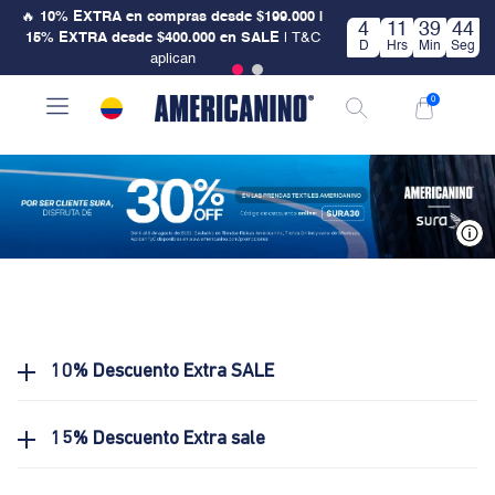
🔥
10% EXTRA en compras desde $199.000 |
4
11
39
44
15% EXTRA desde $400.000 en SALE
| T&C
D
Hrs
Min
Seg
aplican
0
V
10% Descuento Extra SALE
15% Descuento Extra sale