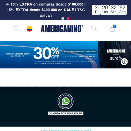
🔥
10% EXTRA en compras desde $199.000 |
3
20
32
52
15% EXTRA desde $400.000 en SALE
| T&C
D
Hrs
Min
Seg
aplican
0
V