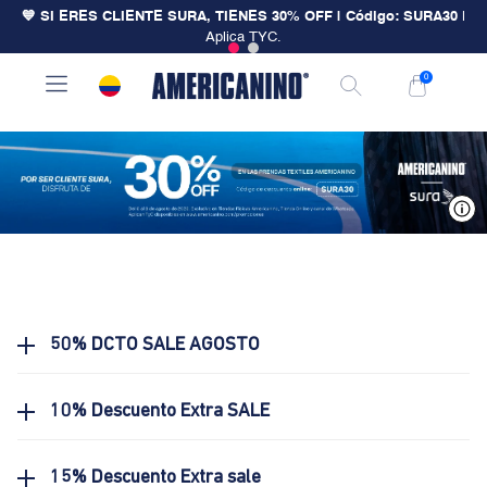
💙 SI ERES CLIENTE SURA, TIENES 30% OFF | Código: SURA30
|
Aplica TYC.
0
V
50% DCTO SALE AGOSTO
10% Descuento Extra SALE
15% Descuento Extra sale