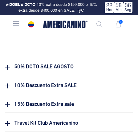
🔥
DOBLE DCTO
10% extra desde $199.000 ó 15%
22
58
36
Hrs
Min
Seg
extra desde $400.000 en SALE. TyC
0
50% DCTO SALE AGOSTO
10% Descuento Extra SALE
15% Descuento Extra sale
Travel Kit Club Americanino