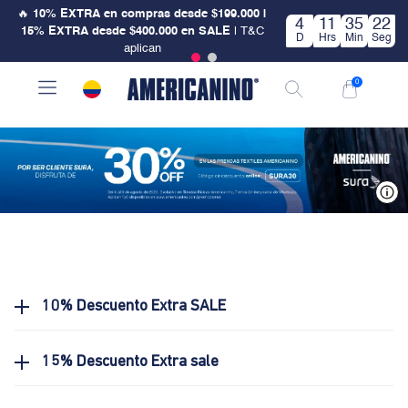
🔥
10% EXTRA en compras desde $199.000 |
4
11
35
22
15% EXTRA desde $400.000 en SALE
| T&C
D
Hrs
Min
Seg
aplican
0
V
10% Descuento Extra SALE
15% Descuento Extra sale