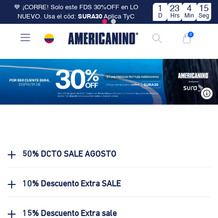
💙 ¡CORRE! Solo este FDS 30%OFF en LO
1
23
4
15
D
Hrs
Min
Seg
NUEVO. Usa el cód:
SURA30
Aplica TyC
0
V
50% DCTO SALE AGOSTO
10% Descuento Extra SALE
15% Descuento Extra sale