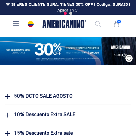
💙 SI ERES CLIENTE SURA, TIENES 30% OFF | Código: SURA30
|
Aplica TYC.
0
V
50% DCTO SALE AGOSTO
10% Descuento Extra SALE
15% Descuento Extra sale