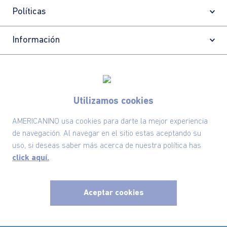
Políticas
Información
Localizador de tiendas
Utilizamos cookies
AMERICANINO usa cookies para darte la mejor experiencia
de navegación. Al navegar en el sitio estas aceptando su
uso, si deseas saber más acerca de nuestra política has
click aquí.
Aceptar cookies
Comodin S.A.S | NIT: 800.069.933-6
©2025 Americanino, todos los derechos reservados
x