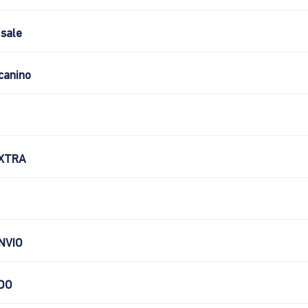
sale
canino
XTRA
NVIO
DO