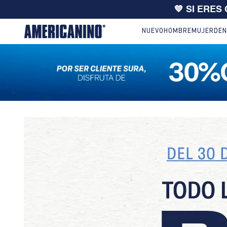
💙 SI ERES
NUEVO
HOMBRE
MUJER
DEN