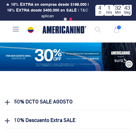
🔥
10% EXTRA en compras desde $199.000 |
4
1
32
43
15% EXTRA desde $400.000 en SALE
| T&C
D
Hrs
Min
Seg
aplican
0
V
50% DCTO SALE AGOSTO
10% Descuento Extra SALE