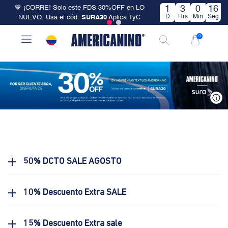
💙 ¡CORRE! Solo este FDS 30%OFF en LO
1
3
0
16
D
Hrs
Min
Seg
NUEVO. Usa el cód:
SURA30
Aplica TyC
0
V
50% DCTO SALE AGOSTO
10% Descuento Extra SALE
15% Descuento Extra sale