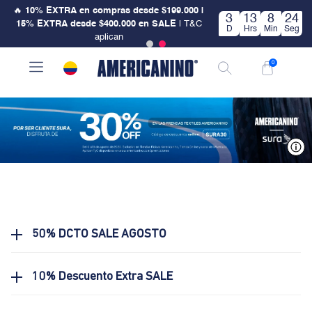
🔥
10% EXTRA en compras desde $199.000 |
3
13
8
23
15% EXTRA desde $400.000 en SALE
| T&C
D
Hrs
Min
Seg
aplican
0
V
50% DCTO SALE AGOSTO
10% Descuento Extra SALE