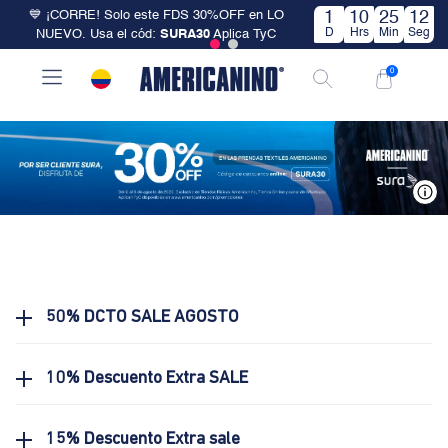
💙 ¡CORRE! Solo este FDS 30%OFF en LO
1
10
25
12
D
Hrs
Min
Seg
NUEVO. Usa el cód:
SURA30
Aplica TyC
0
V
50% DCTO SALE AGOSTO
10% Descuento Extra SALE
15% Descuento Extra sale