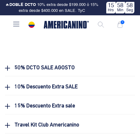
🔥
DOBLE DCTO
10% extra desde $199.000 ó 15%
15
58
58
Hrs
Min
Seg
extra desde $400.000 en SALE. TyC
0
50% DCTO SALE AGOSTO
10% Descuento Extra SALE
15% Descuento Extra sale
Travel Kit Club Americanino