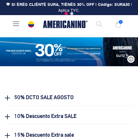
💙 SI ERES CLIENTE SURA, TIENES 30% OFF | Código: SURA30
|
Aplica TYC.
0
V
50% DCTO SALE AGOSTO
10% Descuento Extra SALE
15% Descuento Extra sale