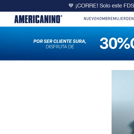
💙 ¡CORRE! Solo este FD
NUEVO
HOMBRE
MUJER
DEN