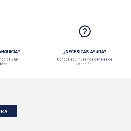
ANQUICIA?
¿NECESITAS AYUDA?
nocida y un
Conoce aquí nuestros canales de
toso.
atención.
ORA