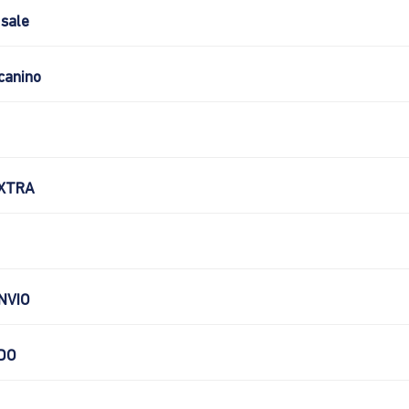
sale
canino
XTRA
NVIO
DO