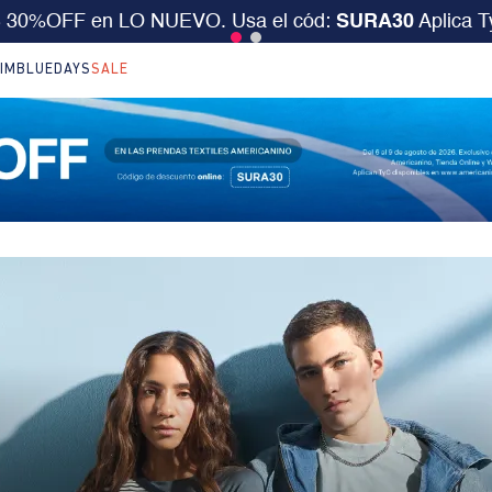
S 30%OFF en LO NUEVO. Usa el cód:
SURA30
Aplica 
IM
BLUEDAYS
SALE