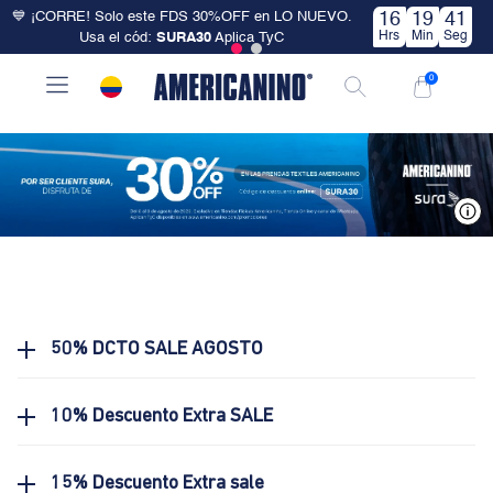
💙 ¡CORRE! Solo este FDS 30%OFF en LO NUEVO.
16
19
41
Hrs
Min
Seg
Usa el cód:
SURA30
Aplica TyC
0
V
50% DCTO SALE AGOSTO
10% Descuento Extra SALE
15% Descuento Extra sale