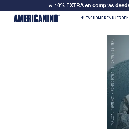
🔥
10% EXTRA en compras desde
NUEVO
HOMBRE
MUJER
DEN