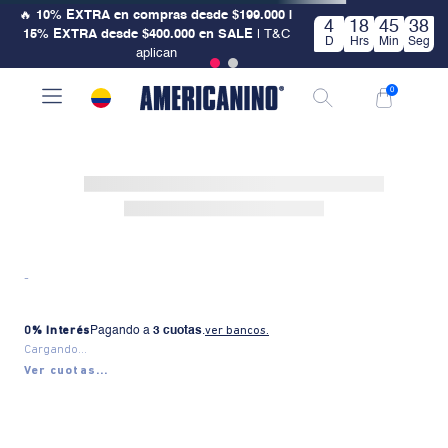
🔥
10% EXTRA en compras desde $199.000 |
4
18
45
37
15% EXTRA desde $400.000 en SALE
| T&C
D
Hrs
Min
Seg
aplican
0
-
0% Interés
Pagando a
3 cuotas
.
ver bancos.
Cargando...
Ver cuotas...