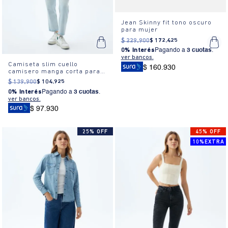
Jean Skinny fit tono oscuro
para mujer
$
229
.
900
$
172
.
425
0% Interés
Pagando a
3 cuotas
.
ver bancos.
Camiseta slim cuello
$ 160.930
camisero manga corta para
mujer
$
139
.
900
$
104
.
925
0% Interés
Pagando a
3 cuotas
.
ver bancos.
$ 97.930
25% OFF
45% OFF
10%EXTRA