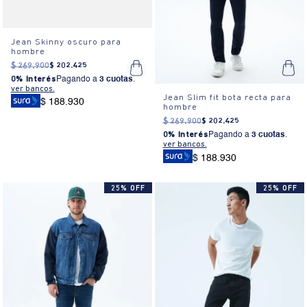
Jean Skinny oscuro para
hombre
$
269
.
900
$
202
.
425
0% Interés
Pagando a
3 cuotas
.
ver bancos.
Jean Slim fit bota recta para
$ 188.930
hombre
$
269
.
900
$
202
.
425
0% Interés
Pagando a
3 cuotas
.
ver bancos.
$ 188.930
25% OFF
25% OFF