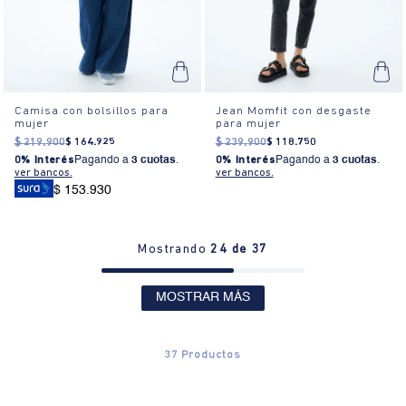
Camisa con bolsillos para
Jean Momfit con desgaste
mujer
para mujer
$
219
.
900
$
164
.
925
$
239
.
900
$
118
.
750
0% Interés
Pagando a
3 cuotas
.
0% Interés
Pagando a
3 cuotas
.
ver bancos.
ver bancos.
$ 153.930
Mostrando
24 de 37
MOSTRAR MÁS
37
Productos