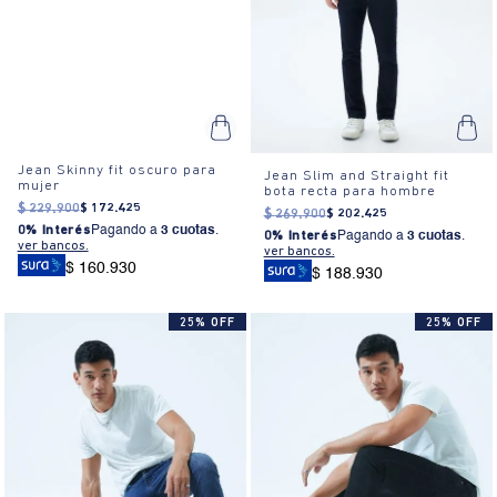
Jean Skinny fit oscuro para
Jean Slim and Straight fit
mujer
bota recta para hombre
$
229
.
900
$
172
.
425
$
269
.
900
$
202
.
425
0% Interés
Pagando a
3 cuotas
.
0% Interés
Pagando a
3 cuotas
.
ver bancos.
ver bancos.
$ 160.930
$ 188.930
25% OFF
25% OFF