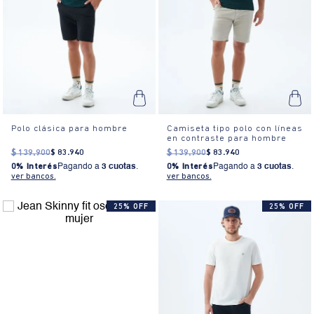
Polo clásica para hombre
Camiseta tipo polo con líneas
en contraste para hombre
$
139
.
900
$
83
.
940
$
139
.
900
$
83
.
940
0% Interés
Pagando a
3 cuotas
.
0% Interés
Pagando a
3 cuotas
.
ver bancos.
ver bancos.
25% OFF
25% OFF