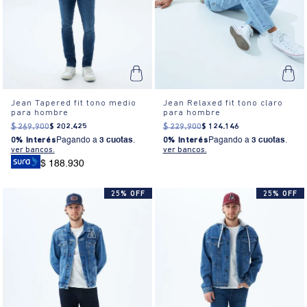
Jean Tapered fit tono medio
Jean Relaxed fit tono claro
para hombre
para hombre
$
269
.
900
$
202
.
425
$
229
.
900
$
124
.
146
0% Interés
Pagando a
3 cuotas
.
0% Interés
Pagando a
3 cuotas
.
ver bancos.
ver bancos.
$ 188.930
25% OFF
25% OFF