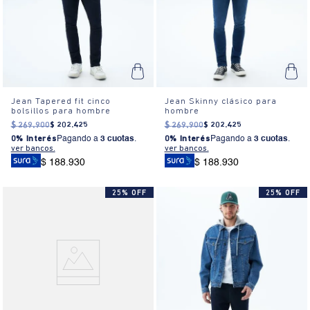
Jean Tapered fit cinco
Jean Skinny clásico para
bolsillos para hombre
hombre
$
269
.
900
$
202
.
425
$
269
.
900
$
202
.
425
0% Interés
Pagando a
3 cuotas
.
0% Interés
Pagando a
3 cuotas
.
ver bancos.
ver bancos.
$ 188.930
$ 188.930
25% OFF
25% OFF