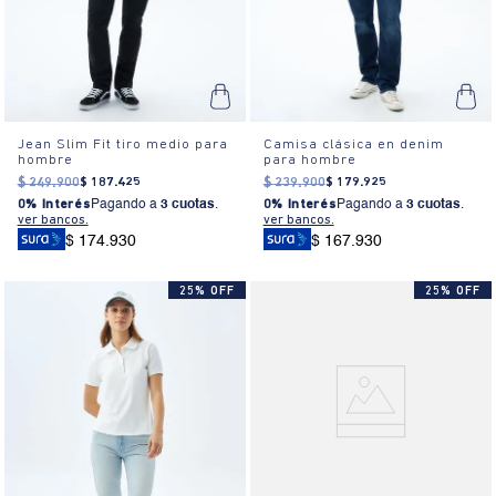
Jean Slim Fit tiro medio para
Camisa clásica en denim
hombre
para hombre
$
249
.
900
$
187
.
425
$
239
.
900
$
179
.
925
0% Interés
Pagando a
3 cuotas
.
0% Interés
Pagando a
3 cuotas
.
ver bancos.
ver bancos.
$ 174.930
$ 167.930
25% OFF
25% OFF