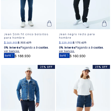
Jean Slim fit cinco bolsillos
Jean negro recto para
para hombre
hombre
$
269
.
900
$
202
.
425
$
229
.
900
$
172
.
425
0% Interés
Pagando a
3 cuotas
.
0% Interés
Pagando a
3 cuotas
.
ver bancos.
ver bancos.
$ 188.930
$ 160.930
25% OFF
25% OFF