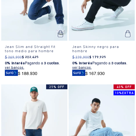
Jean Slim and Straight fit
Jean Skinny negro para
tono medio para hombre
hombre
$
269
.
900
$
202
.
425
$
239
.
900
$
179
.
925
0% Interés
Pagando a
3 cuotas
.
0% Interés
Pagando a
3 cuotas
.
ver bancos.
ver bancos.
$ 188.930
$ 167.930
25% OFF
40% OFF
10%EXTRA