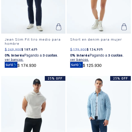
Jean Slim Fit tiro medio para
Short en denim para mujer
hombre
$
249
.
900
$
187
.
425
$
179
.
900
$
134
.
925
0% Interés
Pagando a
3 cuotas
.
0% Interés
Pagando a
3 cuotas
.
ver bancos.
ver bancos.
$ 174.930
$ 125.930
25% OFF
25% OFF