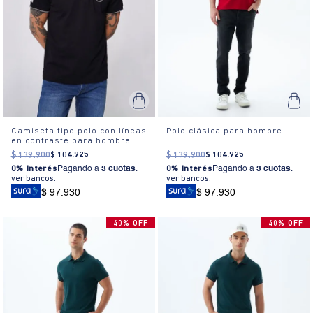
Camiseta tipo polo con líneas
Polo clásica para hombre
en contraste para hombre
$
139
.
900
$
104
.
925
$
139
.
900
$
104
.
925
0% Interés
Pagando a
3 cuotas
.
0% Interés
Pagando a
3 cuotas
.
ver bancos.
ver bancos.
$ 97.930
$ 97.930
40% OFF
40% OFF