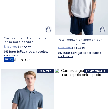
Camisa cuello Neru manga
Polo regular en algodón con
larga para hombre
pequeño logo bordado
$
169
.
900
$
127
.
425
$
179
.
900
$
116
.
935
0% Interés
Pagando a
3 cuotas
.
0% Interés
Pagando a
3 cuotas
.
ver bancos.
ver bancos.
$ 118.930
35% OFF
ENVIO GRATIS