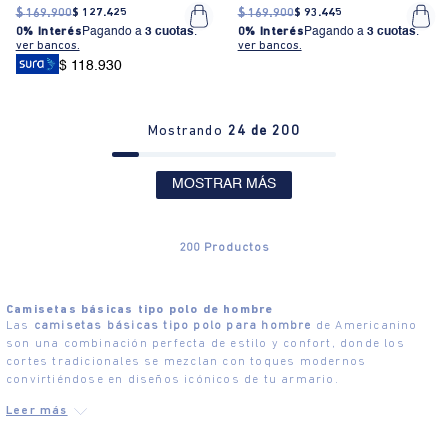
$
169
.
900
$
127
.
425
$
169
.
900
$
93
.
445
0% Interés
Pagando a
3 cuotas
.
0% Interés
Pagando a
3 cuotas
.
ver bancos.
ver bancos.
$ 118.930
Mostrando
24 de 200
MOSTRAR MÁS
200
Productos
Camisetas básicas tipo polo de hombre
Las
camisetas básicas tipo polo para hombre
de Americanino
son una combinación perfecta de estilo y confort, donde los
cortes tradicionales se mezclan con toques modernos
convirtiéndose en diseños icónicos de tu armario.