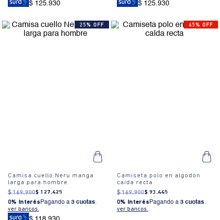
$ 125.930
$ 125.930
25% OFF
45% OFF
Camisa cuello Neru manga
Camiseta polo en algodón
larga para hombre
caída recta
$
169
.
900
$
127
.
425
$
169
.
900
$
93
.
445
0% Interés
Pagando a
3 cuotas
.
0% Interés
Pagando a
3 cuotas
.
ver bancos.
ver bancos.
$ 118.930