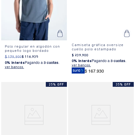
Camiseta gráfica oversize
Polo regular en algodón con
cuello polo estampado
pequeño logo bordado
$
239
.
900
$
179
.
900
$
116
.
935
0% Interés
Pagando a
3 cuotas
.
0% Interés
Pagando a
3 cuotas
.
ver bancos.
ver bancos.
$ 167.930
25% OFF
35% OFF