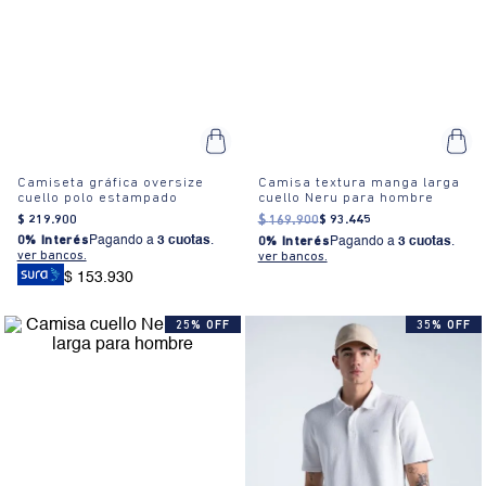
Camiseta gráfica oversize
Camisa textura manga larga
cuello polo estampado
cuello Neru para hombre
$
219
.
900
$
169
.
900
$
93
.
445
0% Interés
Pagando a
3 cuotas
.
0% Interés
Pagando a
3 cuotas
.
ver bancos.
ver bancos.
$ 153.930
25% OFF
35% OFF