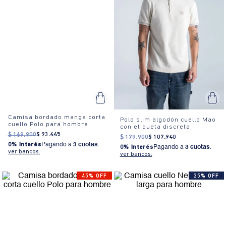
Camisa bordado manga corta
Polo slim algodón cuello Mao
cuello Polo para hombre
con etiqueta discreta
$
169
.
900
$
93
.
445
$
179
.
900
$
107
.
940
0% Interés
Pagando a
3 cuotas
.
0% Interés
Pagando a
3 cuotas
.
ver bancos.
ver bancos.
45% OFF
25% OFF