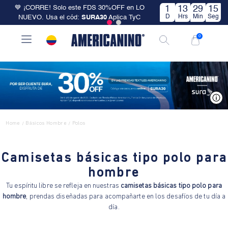
💙 ¡CORRE! Solo este FDS 30%OFF en LO
1
13
29
14
D
Hrs
Min
Seg
NUEVO. Usa el cód:
SURA30
Aplica TyC
0
V
Home
Básicos Hombre
Polos
/
/
Camisetas básicas tipo polo para
hombre
Tu espíritu libre se refleja en nuestras
camisetas básicas tipo polo para
hombre
, prendas diseñadas para acompañarte en los desafíos de tu día a
día.