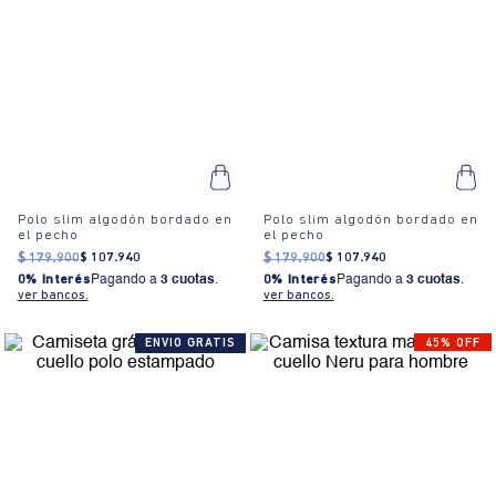
Polo slim algodón bordado en
Polo slim algodón bordado en
el pecho
el pecho
$
179
.
900
$
107
.
940
$
179
.
900
$
107
.
940
0% Interés
Pagando a
3 cuotas
.
0% Interés
Pagando a
3 cuotas
.
ver bancos.
ver bancos.
ENVIO GRATIS
45% OFF