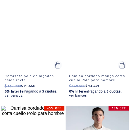
Camiseta polo en algodón
Camisa bordado manga corta
caída recta
cuello Polo para hombre
$
169
.
900
$
93
.
445
$
169
.
900
$
93
.
445
0% Interés
Pagando a
3 cuotas
.
0% Interés
Pagando a
3 cuotas
.
ver bancos.
ver bancos.
45% OFF
40% OFF