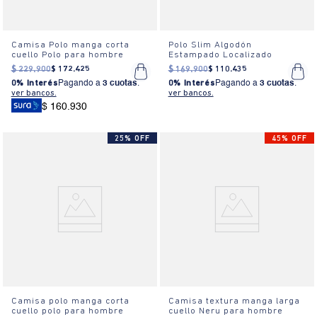
Camisa Polo manga corta
Polo Slim Algodón
cuello Polo para hombre
Estampado Localizado
$
229
.
900
$
172
.
425
$
169
.
900
$
110
.
435
0% Interés
Pagando a
3 cuotas
.
0% Interés
Pagando a
3 cuotas
.
ver bancos.
ver bancos.
$ 160.930
25% OFF
45% OFF
Camisa polo manga corta
Camisa textura manga larga
cuello polo para hombre
cuello Neru para hombre