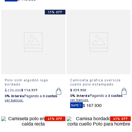
35% OFF
Polo slim algodón logo
Camiseta gráfica oversize
bordado
cuello polo estampado
$
179
.
900
$
116
.
935
$
239
.
900
0% Interés
Pagando a
3 cuotas
.
0% Interés
Pagando a
3 cuotas
.
ver bancos.
ver bancos.
$ 167.930
45% OFF
45% OFF