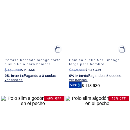
Camisa bordado manga corta
Camisa cuello Neru manga
cuello Polo para hombre
larga para hombre
$
169
.
900
$
93
.
445
$
169
.
900
$
127
.
425
0% Interés
Pagando a
3 cuotas
.
0% Interés
Pagando a
3 cuotas
.
ver bancos.
ver bancos.
$ 118.930
40% OFF
40% OFF