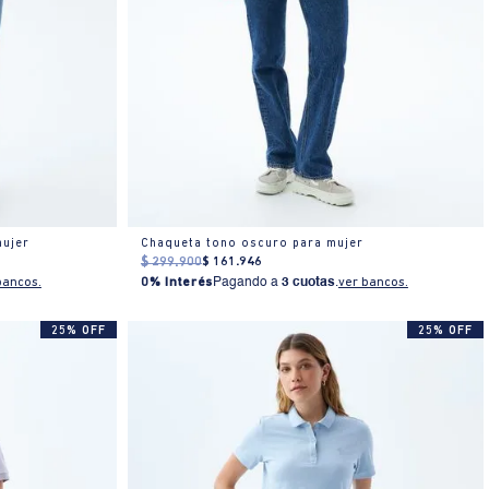
mujer
Chaqueta tono oscuro para mujer
$
299
.
900
$
161
.
946
bancos.
0% Interés
Pagando a
3 cuotas
.
ver bancos.
25% OFF
25% OFF