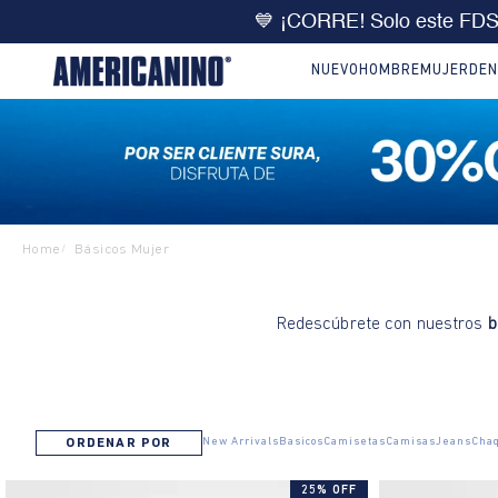
🔥
DOBLE DCTO
10% extra 
NUEVO
HOMBRE
MUJER
DEN
Home
Básicos Mujer
/
Redescúbrete con nuestros
b
New Arrivals
Basicos
Camisetas
Camisas
Jeans
Cha
ORDENAR POR
25% OFF