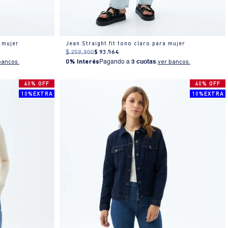
 mujer
Jean Straight fit tono claro para mujer
$
259
.
900
$
93
.
564
bancos.
0% Interés
Pagando a
3 cuotas
.
ver bancos.
40% OFF
40% OFF
10%EXTRA
10%EXTRA