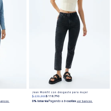
Jean Momfit con desgaste para mujer
$
239
.
900
$
118
.
750
bancos.
0% Interés
Pagando a
3 cuotas
.
ver bancos.