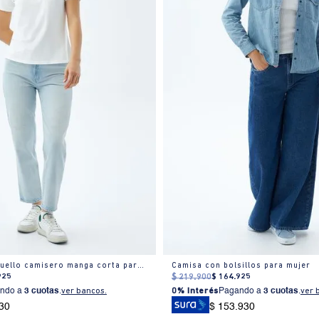
Camiseta slim cuello camisero manga corta para mujer
Camisa con bolsillos para mujer
925
$
219
.
900
$
164
.
925
ndo a
3 cuotas
.
ver bancos.
0% Interés
Pagando a
3 cuotas
.
ver 
30
$ 153.930