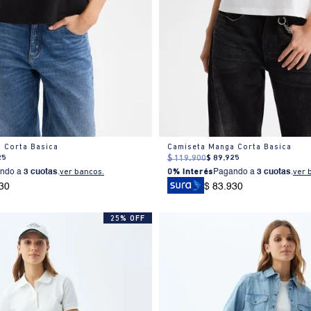
 Corta Basica
Camiseta Manga Corta Basica
25
$
119
.
900
$
89
.
925
ndo a
3 cuotas
.
ver bancos.
0% Interés
Pagando a
3 cuotas
.
ver 
30
$ 83.930
25% OFF