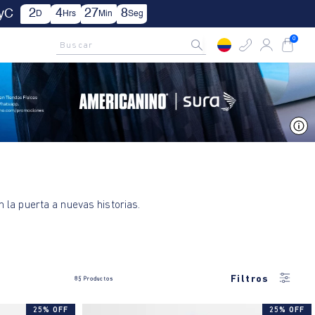
3
4
27
7
 TyC
D
Hrs
Min
Seg
AMCNO CLUB
Rastrea tu pedido aquí
Buscar
0
V
n la puerta a nuevas historias.
Filtros
85
Productos
25% OFF
25% OFF