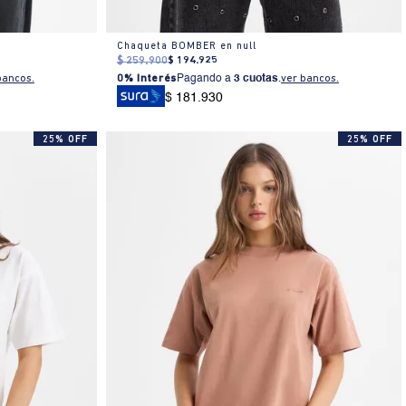
Chaqueta BOMBER en null
$
259
.
900
$
194
.
925
bancos.
0% Interés
Pagando a
3 cuotas
.
ver bancos.
$ 181.930
25% OFF
25% OFF