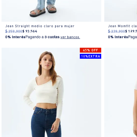
Jean Straight medio claro para mujer
Jean Momfit cl
$
259
.
900
$
93
.
564
$
239
.
900
$
129
.
0% Interés
Pagando a
3 cuotas
.
ver bancos.
0% Interés
Paga
45% OFF
10%EXTRA