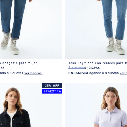
n desgaste para mujer
Jean Boyfriend con realces para 
346
$
249
.
900
$
134
.
946
ndo a
3 cuotas
.
ver bancos.
0% Interés
Pagando a
3 cuotas
.
ver 
35% OFF
10%EXTRA