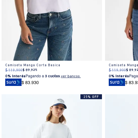
Camiseta Manga Corta Basica
Camiseta Manga
$
119
.
900
$
89
.
925
$
119
.
900
$
89
.
9
0% Interés
Pagando a
3 cuotas
.
ver bancos.
0% Interés
Paga
$ 83.930
$ 83.9
25% OFF