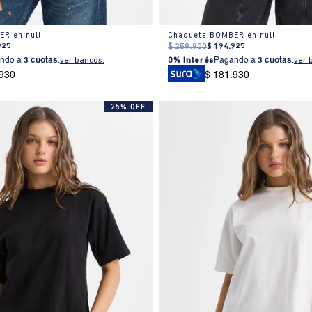
R en null
Chaqueta BOMBER en null
925
$
259
.
900
$
194
.
925
ndo a
3 cuotas
.
ver bancos.
0% Interés
Pagando a
3 cuotas
.
ver 
.930
$ 181.930
25% OFF