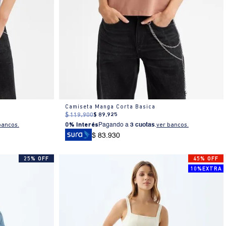
Camiseta Manga Corta Basica
$
119
.
900
$
89
.
925
bancos.
0% Interés
Pagando a
3 cuotas
.
ver bancos.
$ 83.930
25% OFF
45% OFF
10%EXTRA