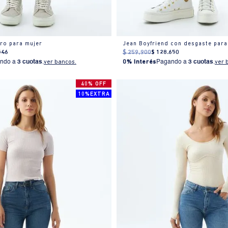
aro para mujer
Jean Boyfriend con desgaste para
546
$
259
.
900
$
128
.
650
ndo a
3 cuotas
.
ver bancos.
0% Interés
Pagando a
3 cuotas
.
ver 
40% OFF
10%EXTRA