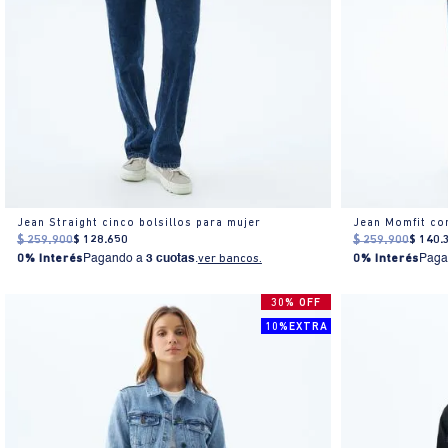
Jean Straight cinco bolsillos para mujer
Jean Momfit co
$
259
.
900
$
128
.
650
$
259
.
900
$
140
.
0% Interés
Pagando a
3 cuotas
.
ver bancos.
0% Interés
Paga
30% OFF
10%EXTRA