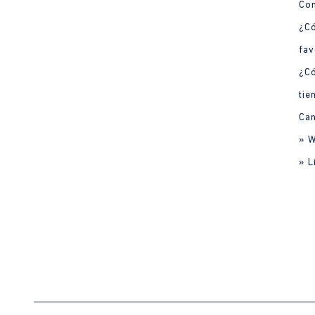
Con
¿Có
fav
¿C
tie
Can
» 
» L