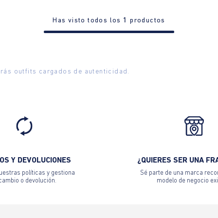
Has visto todos los
1
productos
rás outfits cargados de autenticidad.
OS Y DEVOLUCIONES
¿QUIERES SER UNA FR
estras políticas y gestiona
Sé parte de una marca reco
 cambio o devolución.
modelo de negocio exi