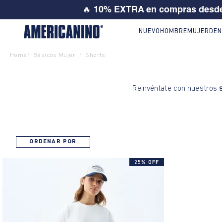
🔥
10% EXTRA en compras desde
NUEVO
HOMBRE
MUJER
DEN
Home
Básicos Mujer
Shorts
/
/
Reinvéntate con nuestros
ORDENAR POR
25% OFF