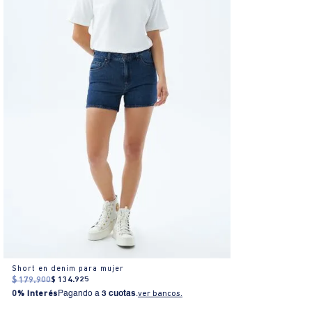
Short en denim para mujer
$
179
.
900
$
134
.
925
0% Interés
Pagando a
3 cuotas
.
ver bancos.