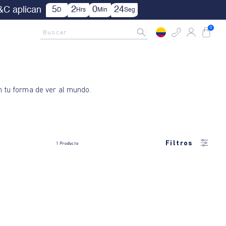
5
2
0
24
&C aplican
D
Hrs
Min
Seg
AMCNO CLUB
Rastrea tu pedido aquí
Buscar
0
on tu forma de ver al mundo.
Filtros
1
Producto