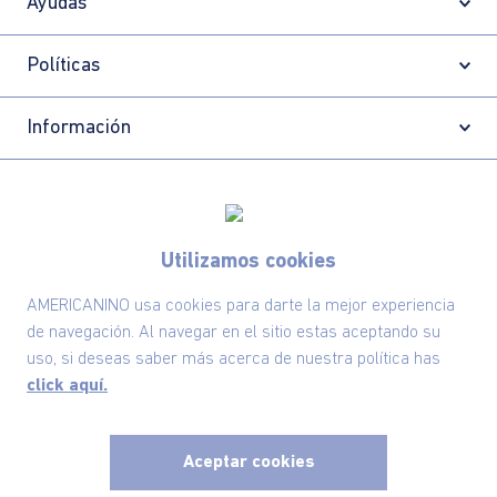
Ayudas
Políticas
Información
Localizador de tiendas
Utilizamos cookies
AMERICANINO usa cookies para darte la mejor experiencia
de navegación. Al navegar en el sitio estas aceptando su
uso, si deseas saber más acerca de nuestra política has
click aquí.
Aceptar cookies
Comodin S.A.S | NIT: 800.069.933-6
©2025 Americanino, todos los derechos reservados