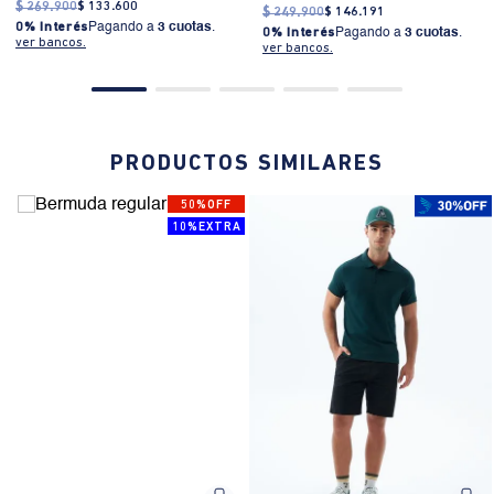
$
269
.
900
$
133
.
600
$
249
.
900
$
146
.
191
0% Interés
Pagando a
3 cuotas
.
0% Interés
Pagando a
3 cuotas
.
ver bancos.
ver bancos.
PRODUCTOS SIMILARES
50%OFF
10%EXTRA