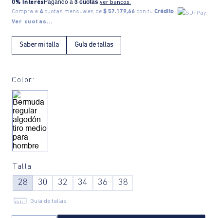
0% Interés
Pagando a
3 cuotas
.
ver bancos.
Compra a
4
cuotas mensuales de
$ 57.179,66
con tu
Crédito
Ver cuotas...
Saber mi talla
Guía de tallas
Color:
Talla
28
30
32
34
36
38
Guía de tallas