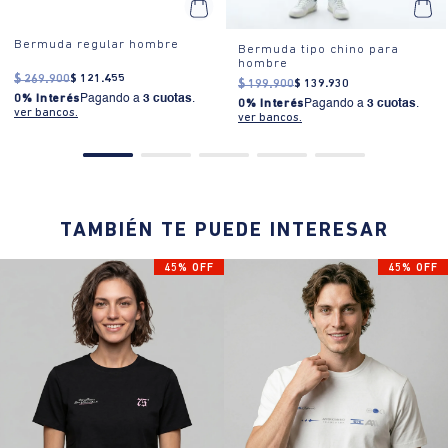
Bermuda regular hombre
Bermuda tipo chino para
hombre
$
269
.
900
$
121
.
455
$
199
.
900
$
139
.
930
0% Interés
Pagando a
3 cuotas
.
0% Interés
Pagando a
3 cuotas
.
ver bancos.
ver bancos.
TAMBIÉN TE PUEDE INTERESAR
45% OFF
45% OFF