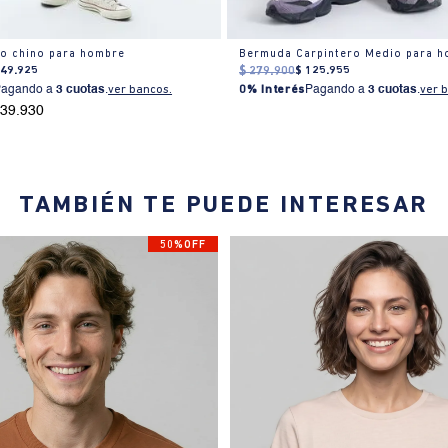
o chino para hombre
Bermuda Carpintero Medio para 
149
.
925
$
279
.
900
$
125
.
955
Pagando a
3 cuotas
.
ver bancos.
0% Interés
Pagando a
3 cuotas
.
ver 
139.930
TAMBIÉN TE PUEDE INTERESAR
50%OFF