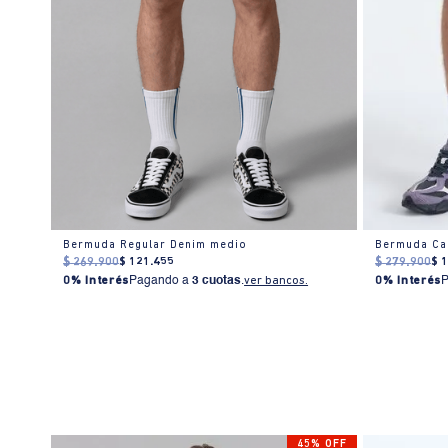
Bermuda Regular Denim medio
Bermuda Ca
$
269
.
900
$
121
.
455
$
279
.
900
$
0% Interés
Pagando a
3 cuotas
.
ver bancos.
0% Interés
45% OFF