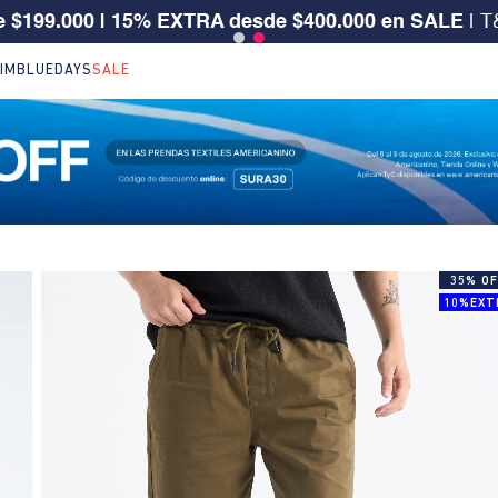
S CLIENTE SURA, TIENES 30% OFF | Código: SURA3
IM
BLUEDAYS
SALE
35% OF
10%EXT