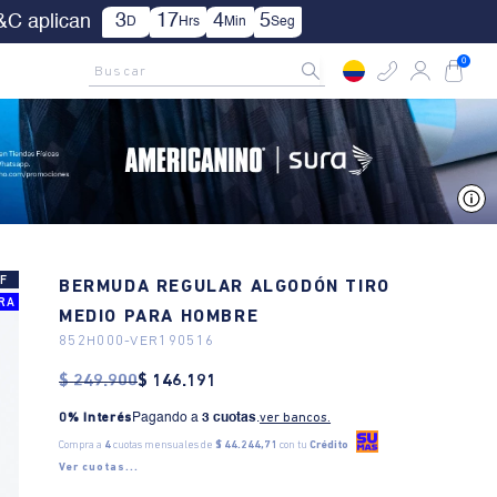
0
| Aplica TYC.
AMCNO CLUB
Rastrea tu pedido aquí
Buscar
0
V
F
BERMUDA REGULAR ALGODÓN TIRO
RA
MEDIO PARA HOMBRE
852H000
-
VER190516
$
249
.
900
$
146
.
191
0% Interés
Pagando a
3 cuotas
.
ver bancos.
Compra a
4
cuotas mensuales de
$ 44.244,71
con tu
Crédito
Ver cuotas...