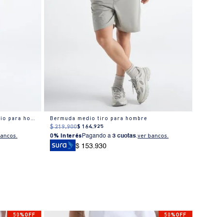
Bermuda regular algodón tiro medio para hombre
Bermuda medio tiro para hombre
Berm
$
219
.
900
$
164
.
925
$
259
bancos.
0% Interés
Pagando a
3 cuotas
.
ver bancos.
0% I
$ 153.930
50%OFF
50%OFF