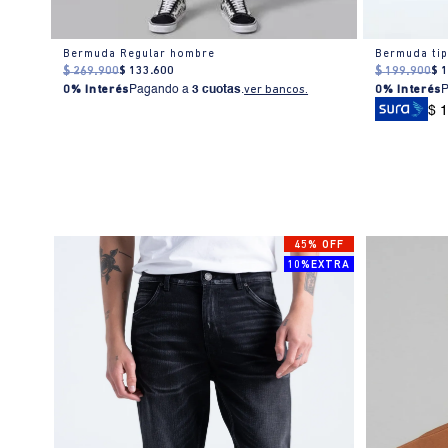
Bermuda tono medio con reparación para hombre
Bermuda Regular hombre
Bermuda tip
$
269
.
900
$
133
.
600
$
199
.
900
$
0% Interés
Pagando a
3 cuotas
.
ver bancos.
0% Interés
$ 
45% OFF
10%EXTRA