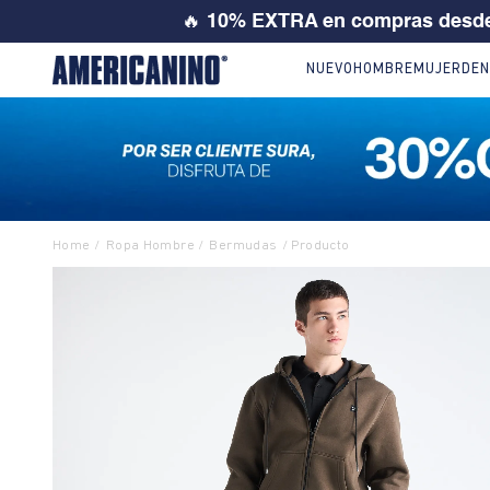
💙 SI ERE
NUEVO
HOMBRE
MUJER
DEN
Ropa Hombre
Bermudas