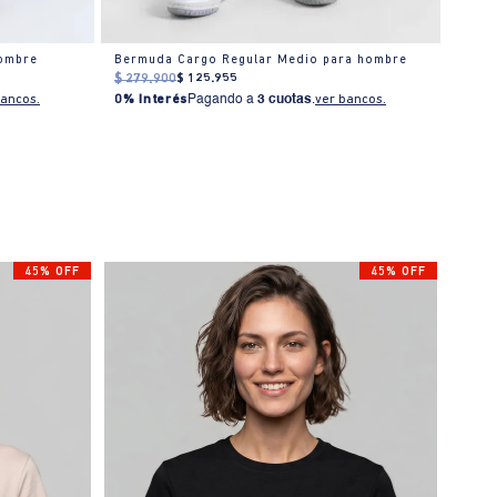
hombre
Bermuda Cargo Regular Medio para hombre
Berm
$
279
.
900
$
125
.
955
$
239
0% I
bancos.
0% Interés
Pagando a
3 cuotas
.
ver bancos.
45% OFF
45% OFF