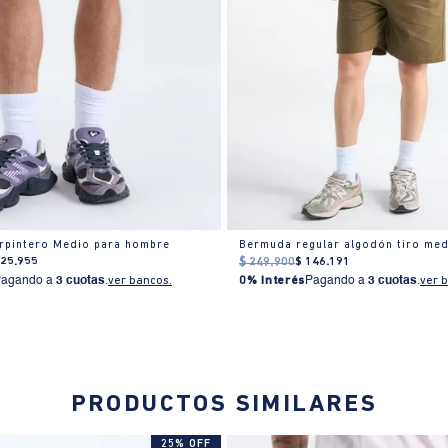
rpintero Medio para hombre
125
.
955
$
249
.
900
$
146
.
191
Pagando a
3 cuotas
.
ver bancos.
0% Interés
Pagando a
3 cuotas
.
ver 
PRODUCTOS SIMILARES
25% OFF